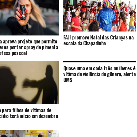
FAJI promove Natal das Crianças na
 aprova projeto que permite
escola da Chapadinha
eres portar spray de pimenta
efesa pessoal
Quase uma em cada três mulheres é
vítima de violência de gênero, alerta
OMS
 para filhos de vítimas de
cídio terá início em dezembro