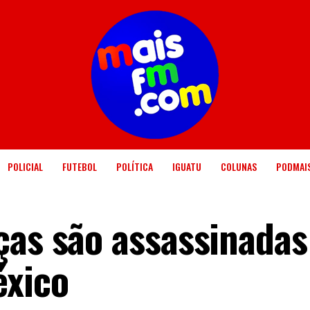
POLICIAL
FUTEBOL
POLÍTICA
IGUATU
COLUNAS
PODMAI
ças são assassinada
xico