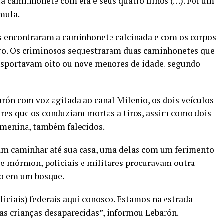
 caminhonete com ela e seus quatro filhos (…). Foi um
mula.
es encontraram a caminhonete calcinada e com os corpos
tro. Os criminosos sequestraram duas caminhonetes que
nsportavam oito ou nove menores de idade, segundo
ón com voz agitada ao canal Milenio, os dois veículos
res que os conduziam mortas a tiros, assim como dois
menina, também falecidos.
iram caminhar até sua casa, uma delas com um ferimento
de mórmon, policiais e militares procuravam outra
do em um bosque.
iciais) federais aqui conosco. Estamos na estrada
das crianças desaparecidas”, informou Lebarón.