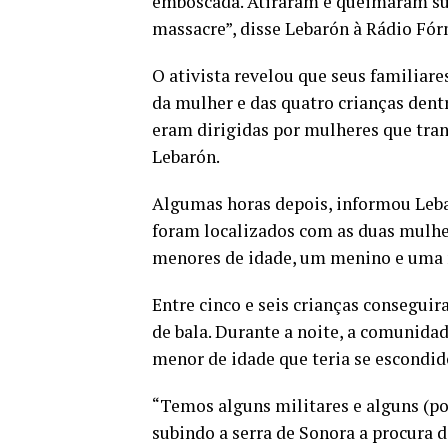
emboscada. Atiraram e queimaram sua
massacre”, disse Lebarón à Rádio Fór
O ativista revelou que seus familiar
da mulher e das quatro crianças den
eram dirigidas por mulheres que tra
Lebarón.
Algumas horas depois, informou Lebar
foram localizados com as duas mulhe
menores de idade, um menino e uma 
Entre cinco e seis crianças consegu
de bala. Durante a noite, a comunida
menor de idade que teria se escondi
“Temos alguns militares e alguns (pol
subindo a serra de Sonora a procura 