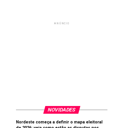
ANÚNCIO
NOVIDADES
Nordeste começa a definir o mapa eleitoral
de 2026; veja como estão as disputas nos