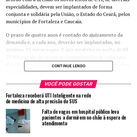
especialidades, devem ser implantados de forma
conjunta e solidária pela União, o Estado do Ceará, pelos
municípios de Fortaleza e Caucaia.
O prazo de quatro anos é contado do ajuizamento da
demanda e, a cada ano, deverão ser implantadas, no
mínimo, 35 novas vagas. O juiz estabeleceu multa de R$
20 mil por dia de atraso no cumprimento de cada uma
das obrigações explicitadas na decisão. A decisão ainda é
CONTINUE LENDO
passível de recurso.
VOCÊ PODE GOSTAR
A ação foi proposta a partir da crescente demanda de
pessoas que buscavam a DPU com necessidade de
Fortaleza receberá UTI Inteligente na rede
internação em leitos de UTI, na maioria, com máxima
de medicina de alta precisão do SUS
urgência, mas que eram preteridas em uma longa fila de
Falta de vagas em hospital público leva
espera, que se acumulava em razão da insuficiência de
pacientes a dormirem no chão à espera de
vagas disponíveis para esse tipo de tratamento, gerando
atendimento
frequentes mortes por falta de tratamento adequado.