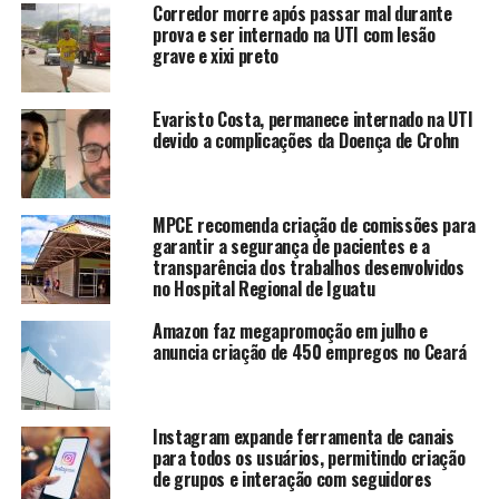
Corredor morre após passar mal durante
Para propor a ação, além de visitar e fotografar a
prova e ser internado na UTI com lesão
situação de calamidade dos hospitais públicos, a DPU
grave e xixi preto
também enviou ofício às secretarias do estado e do
município para obter dados e solicitou informações aos
Evaristo Costa, permanece internado na UTI
hospitais estaduais e municipais situados em Fortaleza.
devido a complicações da Doença de Crohn
A partir das respostas obtidas junto às Secretarias de
Saúde de Fortaleza e do Estado, que apresentaram
números divergentes sobre a quantidade de leitos: foi
MPCE recomenda criação de comissões para
constatado que havia, no máximo, 804 leitos de UTI em
garantir a segurança de pacientes e a
todo o estado, e apenas 546 disponíveis para o Sistema
transparência dos trabalhos desenvolvidos
Único de Saúde (SUS), o último leito tinha sido criado em
no Hospital Regional de Iguatu
1993.
Amazon faz megapromoção em julho e
anuncia criação de 450 empregos no Ceará
Segundo a DPU, a quantidade de 150 vagas foi estipulada
tendo como referência informações da Central de
Regulação de Internação de Fortaleza. Esse era o
Instagram expande ferramenta de canais
número aproximado de pessoas esperando por um leito
para todos os usuários, permitindo criação
à época.
de grupos e interação com seguidores