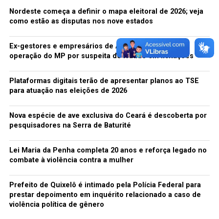
Porém, acórdão proferido, em 12 de abril de 2016, pelo
Nordeste começa a definir o mapa eleitoral de 2026; veja
Tribunal Regional Federal da 5ª Região, em agravo de
como estão as disputas nos nove estados
instrumento promovido pelo município de Caucaia,
suspendeu a decisão sobre o pedido de liminar.
Ex-gestores e empresários de Acopiara são alvos de
operação do MP por suspeita de fraude em licitações
Por fim, em 16 de outubro de 2017, o juiz Jorge Luís
Barreto, da 2ª Vara da Federal, julgou a ACP e acatou o
Plataformas digitais terão de apresentar planos ao TSE
pedido da DPU para criação dos novos leitos. Na decisão,
para atuação nas eleições de 2026
ele reafirma o direito à saúde e o compromisso que o
poder público deve ter com a garantia de direitos
Nova espécie de ave exclusiva do Ceará é descoberta por
fundamentais:
pesquisadores na Serra de Baturité
“Diante da patente imutabilidade do quadro fático no
Lei Maria da Penha completa 20 anos e reforça legado no
qual se baseou referida decisão, reafirmo os mesmos
combate à violência contra a mulher
fundamentos de direito para reconhecer a necessidade
de criação por parte dos réus, de leitos de UTI no Estado
Prefeito de Quixelô é intimado pela Polícia Federal para
do Ceará, e compeli-los a tanto, como forma de
prestar depoimento em inquérito relacionado a caso de
efetivação dos direitos fundamentais constitucionais à
violência política de gênero
saúde, não só minorando o sofrimento de tantos