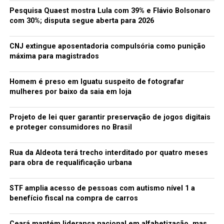
quantos esperam nas filas dos hospitais públicos, mas,
Pesquisa Quaest mostra Lula com 39% e Flávio Bolsonaro
principalmente, como medida paliativa e também
com 30%; disputa segue aberta para 2026
norteadora das ações dos gestores do dinheiro público,
para que invistam naquilo que é o real objeto da
CNJ extingue aposentadoria compulsória como punição
expectativa de todos os contribuintes, a saber: saúde,
máxima para magistrados
educação e segurança”.
Homem é preso em Iguatu suspeito de fotografar
Fonte: G1/CE
mulheres por baixo da saia em loja
Projeto de lei quer garantir preservação de jogos digitais
TÓPICOS RELACIONADOS:
CRIAÇÃO
JUSTIÇA FEDERAL
LEITOS
SISTEMA PÚBLICO DE SAÚDE DO CEARÁ
UTI
e proteger consumidores no Brasil
A SEGUIR
Governo do Ceará forma mais 1.350 policiais militares
Rua da Aldeota terá trecho interditado por quatro meses
para obra de requalificação urbana
NÃO PERCA
Ceará gera 2.161 vagas com carteira assinada em
STF amplia acesso de pessoas com autismo nível 1 a
setembro
benefício fiscal na compra de carros
Ceará mantém liderança nacional em alfabetização, mas