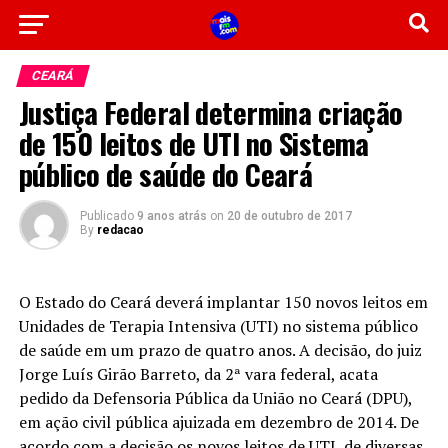
CEARÁ
Justiça Federal determina criação
de 150 leitos de UTI no Sistema
público de saúde do Ceará
Publicado
9 anos atrás
on
20 de outubro de 2017
By
redacao
O Estado do Ceará deverá implantar 150 novos leitos em
Unidades de Terapia Intensiva (UTI) no sistema público
de saúde em um prazo de quatro anos. A decisão, do juiz
Jorge Luís Girão Barreto, da 2ª vara federal, acata
pedido da Defensoria Pública da União no Ceará (DPU),
em ação civil pública ajuizada em dezembro de 2014. De
acordo com a decisão os novos leitos de UTI, de diversas