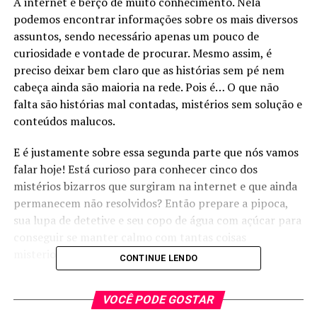
A internet é berço de muito conhecimento. Nela
podemos encontrar informações sobre os mais diversos
assuntos, sendo necessário apenas um pouco de
curiosidade e vontade de procurar. Mesmo assim, é
preciso deixar bem claro que as histórias sem pé nem
cabeça ainda são maioria na rede. Pois é… O que não
falta são histórias mal contadas, mistérios sem solução e
conteúdos malucos.
E é justamente sobre essa segunda parte que nós vamos
falar hoje! Está curioso para conhecer cinco dos
mistérios bizarros que surgiram na internet e que ainda
permanecem não resolvidos? Então prepare a pipoca,
sua lupa de detetive e seu copo de água com açúcar para
conseguir se manter calmo com tantas coisas
misteriosas.
CONTINUE LENDO
1. Karin Catherine Waldegrave
VOCÊ PODE GOSTAR
Em 2011, uma mulher chamada Karin Catherine