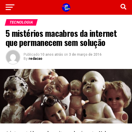
TECNOLOGIA
5 mistérios macabros da internet
que permanecem sem solução
Publicado
10 anos atrás
on
3 de março de 2016
By
redacao