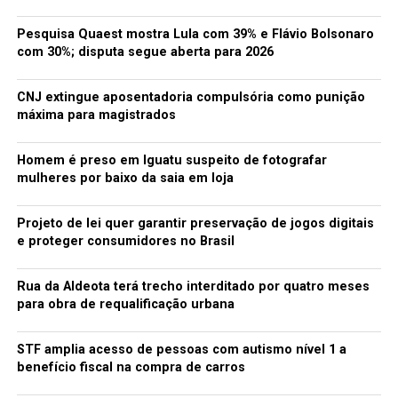
Pesquisa Quaest mostra Lula com 39% e Flávio Bolsonaro
com 30%; disputa segue aberta para 2026
CNJ extingue aposentadoria compulsória como punição
máxima para magistrados
Homem é preso em Iguatu suspeito de fotografar
mulheres por baixo da saia em loja
Projeto de lei quer garantir preservação de jogos digitais
Como você pode perceber, não parece haver muito
e proteger consumidores no Brasil
sentido em nada do que está sendo mostrado. Isso gerou
muitas suspeitas de que o vídeo seria apenas um hoax
Rua da Aldeota terá trecho interditado por quatro meses
criado para tentar intrigar as pessoas — se foi isso,
para obra de requalificação urbana
objetivo concluído. Por outro lado, foi descoberto que o
“62.10401554464931 24.459908986464143” também
STF amplia acesso de pessoas com autismo nível 1 a
serve como coordenadas para uma floresta na Finlândia.
benefício fiscal na compra de carros
Será que existe alguma história macabra escondida por