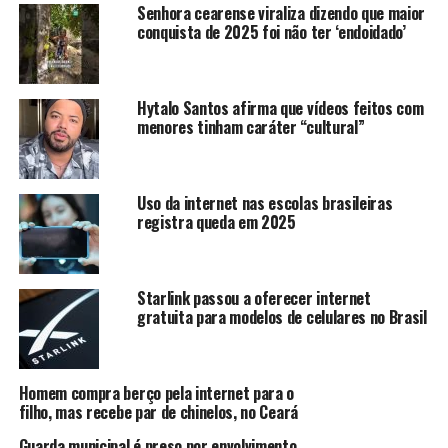
Waldegrave começou a agir de uma maneira muito
Senhora cearense viraliza dizendo que maior
estranha em seu perfil no Facebook. Sem alertas de
conquista de 2025 foi não ter ‘endoidado’
qualquer desordem psicológica anterior, ela começou a
dedicar cerca de 12 horas por dia para responder às
mensagens que ela mesmo postava na rede social —
Hytalo Santos afirma que vídeos feitos com
havendo pouca ou nenhuma interação com outras
menores tinham caráter “cultural”
pessoas.
Uso da internet nas escolas brasileiras
registra queda em 2025
Starlink passou a oferecer internet
gratuita para modelos de celulares no Brasil
Homem compra berço pela internet para o
filho, mas recebe par de chinelos, no Ceará
Guarda municipal é preso por envolvimento