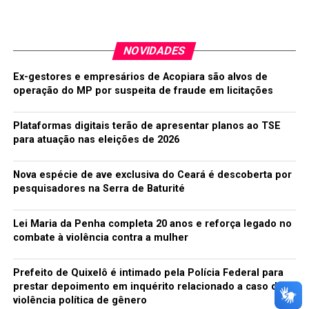
página no Facebook —
clique aqui para acessar
. Nesta
página, postagens misteriosas de administradores
desconhecidos revelam algumas afirmando que Karin
NOVIDADES
ainda está viva, mas a última atualização ocorreu em
janeiro de 2015. O que será que podemos pensar dessa
Ex-gestores e empresários de Acopiara são alvos de
história?
operação do MP por suspeita de fraude em licitações
2. 62.10401554464931 24.459908986464143
Plataformas digitais terão de apresentar planos ao TSE
Em agosto de 2014, um novo vídeo foi publicado no
para atuação nas eleições de 2026
YouTube com o nome “62.10401554464931
24.459908986464143”. De acordo com um usuário do
Nova espécie de ave exclusiva do Ceará é descoberta por
Reddit, ele teria descoberto o vídeo após fazer uma
pesquisadores na Serra de Baturité
busca com caracteres randômicos e, assim, chegou ao
material bizarro que você pode ver logo abaixo deste
Lei Maria da Penha completa 20 anos e reforça legado no
parágrafo.
combate à violência contra a mulher
Prefeito de Quixelô é intimado pela Polícia Federal para
prestar depoimento em inquérito relacionado a caso de
violência política de gênero