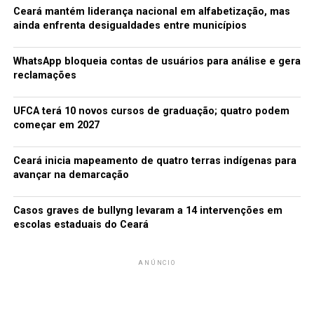
trás desse vídeo?
Ceará mantém liderança nacional em alfabetização, mas
ainda enfrenta desigualdades entre municípios
3. Katy Robinson
Essa história começou em 2008 e o palco principal foi o
WhatsApp bloqueia contas de usuários para análise e gera
4chan. Lá, uma suposta garota chamada Katy Robinson
reclamações
enviou uma foto dela mesma para um board no fórum —
aparentemente, ela apenas errou o arquivo na hora de
UFCA terá 10 novos cursos de graduação; quatro podem
fazer o upload. Por causa de seu peso, ela sofreu muitos
começar em 2027
ataques de outros membros do serviço e logo ficou
offline.
Ceará inicia mapeamento de quatro terras indígenas para
avançar na demarcação
Casos graves de bullyng levaram a 14 intervenções em
escolas estaduais do Ceará
ANÚNCIO