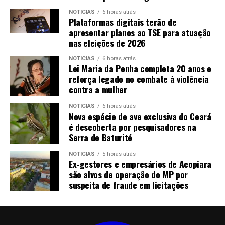
O que você faria se chegasse até um site chamado
“Oct282011”, que trazia uma contagem regressiva para
NOTICIAS
6 horas atrás
Plataformas digitais terão de
o dia 28 de outubro de 2011? Certamente você ficaria
apresentar planos ao TSE para atuação
curioso para saber o que aquela contagem significava.
nas eleições de 2026
Mas você teria medo ou ficaria desconfortável se o site
NOTICIAS
6 horas atrás
ainda trouxesse uma série de informações desconexas,
Lei Maria da Penha completa 20 anos e
imagens sem sentido e diagramas científicos?
reforça legado no combate à violência
contra a mulher
NOTICIAS
6 horas atrás
Nova espécie de ave exclusiva do Ceará
é descoberta por pesquisadores na
Serra de Baturité
NOTICIAS
5 horas atrás
Ex-gestores e empresários de Acopiara
são alvos de operação do MP por
suspeita de fraude em licitações
Pois foi exatamente isso que aconteceu, pois muitas