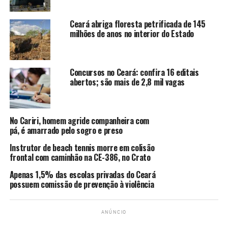
Um dos universitários flagrou, em vídeo, toda a ação. As
Ceará abriga floresta petrificada de 145
imagens mostram que após Marcos acertar um chute no
milhões de anos no interior do Estado
rosto da jovem, dois seguranças terceirizados da
Universidade o contêm e o retiram do local.
Inconformados com a agressão, o grupo de estudantes
Concursos no Ceará: confira 16 editais
corre em direção ao agressor, no entanto, são
abertos; são mais de 2,8 mil vagas
igualmente contidos. A Polícia Militar foi acionada e
conduziu Marcos ao prédio da Polícia Federal, em
Juazeiro, sob gritos de “machista”.
No Cariri, homem agride companheira com
pá, é amarrado pelo sogro e preso
Tocador
Instrutor de beach tennis morre em colisão
de
frontal com caminhão na CE-386, no Crato
vídeo
Apenas 1,5% das escolas privadas do Ceará
possuem comissão de prevenção à violência
ANÚNCIO