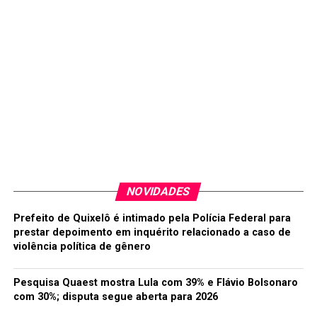
00:00
01:04
Em nota, o Centro Acadêmico Xico Sá repudiou todo e
qualquer tipo de agressão, bem como casos de
NOVIDADES
homofobia e machismo e ressaltou que “o caso
aconteceu no período normal de aula e que a ocupação
Prefeito de Quixelô é intimado pela Polícia Federal para
ainda não começou”. O vídeo foi postado nas redes
prestar depoimento em inquérito relacionado a caso de
sociais e rapidamente foi compartilhado, gerando
violência política de gênero
“revolta e indignação” de muitos internautas.
Pesquisa Quaest mostra Lula com 39% e Flávio Bolsonaro
Também por meio de nota, a UFCA repudiou “qualquer
com 30%; disputa segue aberta para 2026
ato de homofobia e/o quaisquer violências contra