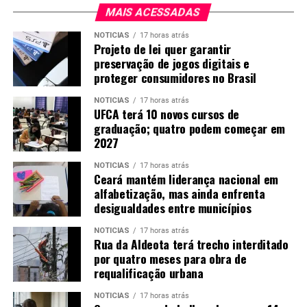
MAIS ACESSADAS
NOTICIAS
17 horas atrás
Projeto de lei quer garantir
preservação de jogos digitais e
proteger consumidores no Brasil
NOTICIAS
17 horas atrás
UFCA terá 10 novos cursos de
graduação; quatro podem começar em
2027
NOTICIAS
17 horas atrás
Ceará mantém liderança nacional em
alfabetização, mas ainda enfrenta
desigualdades entre municípios
NOTICIAS
17 horas atrás
Rua da Aldeota terá trecho interditado
por quatro meses para obra de
requalificação urbana
NOTICIAS
17 horas atrás