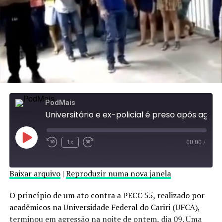
PodMais
Universitário e ex-policial é preso após agredir estudante dentro da UFCA, em Juazeiro do Norte
Reproduzir
1x
00:00
/
episódio
Baixar arquivo
|
Reproduzir numa nova janela
O princípio de um ato contra a PECC 55, realizado por
acadêmicos na Universidade Federal do Cariri (UFCA),
terminou em agressão na noite de ontem, dia 09. Uma