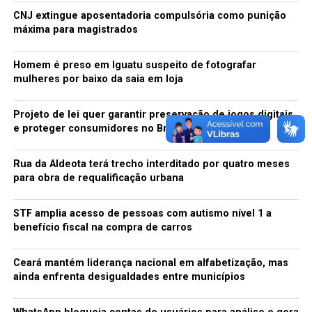
gêneros e orientações sexuais dentro e fora dos campi
CNJ extingue aposentadoria compulsória como punição
desta Universidade”. Afirmou que a Universidade “tomará
máxima para magistrados
imediatamente medidas cabíveis para que o estudante
agressor responda por seus atos”, e acrescentou que “a
Homem é preso em Iguatu suspeito de fotografar
UFCA dará todo o apoio necessário aos estudantes
mulheres por baixo da saia em loja
agredidos”.
Projeto de lei quer garantir preservação de jogos digitais
Fonte: Diário do Nordeste
e proteger consumidores no Brasil
TÓPICOS RELACIONADOS:
AGRESSÃO
CARIRI
Rua da Aldeota terá trecho interditado por quatro meses
ESTUDANTES
JUAZEIRO DO NORTE
PEC 55
UFCA
para obra de requalificação urbana
VIOLENCIA
A SEGUIR
STF amplia acesso de pessoas com autismo nível 1 a
Teatro da Ribeira dos Icós tem agenda até o fim do ano
benefício fiscal na compra de carros
NÃO PERCA
Pedido de suspensão do Enem 2016 é negado pela
Ceará mantém liderança nacional em alfabetização, mas
Justiça
ainda enfrenta desigualdades entre municípios