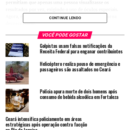
permitiam que apenas uma pessoa visualizasse os
resultados por vez, exigindo o uso de óculos especiais.
Agora, com o tablet, todo esse equipamento se torna
CONTINUE LENDO
desnecessário.
VOCÊ PODE GOSTAR
Utilizando a câmera do dispositivo, as evidências são
fotografadas e registradas, e os vestígios analisados são
Golpistas usam falsas notificações da
apontados diretamente na tela. Graças às luzes que
Receita Federal para enganar contribuintes
emitem diferentes tipos de ondas, como ultravioleta e
Helicóptero realiza pouso de emergência e
infravermelho, o tablet reflete em tempo real no objeto
passageiros são assaltados no Ceará
os pontos onde os materiais foram identificados.
TÓPICOS RELACIONADOS:
CRIMINOSOS
IDENTIFICAR
Polícia apura morte de dois homens após
INOVADOR
NOTÍCIAS
OCULTOS
POLICIA
TABLET
consumo de bebida alcoólica em Fortaleza
UTILIZA
VESTÍGIOS
A SEGUIR
Petrobras reduz preços da gasolina em 5,3% e do GLP
em 3,9%
Ceará intensifica policiamento em áreas
estratégicas após operação contra facção
NÃO PERCA