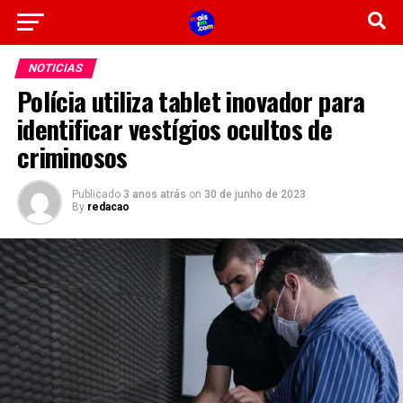
NOTICIAS
Polícia utiliza tablet inovador para
identificar vestígios ocultos de
criminosos
Publicado
3 anos atrás
on
30 de junho de 2023
By
redacao