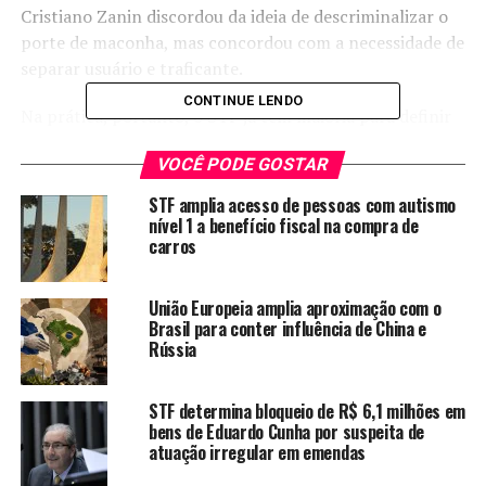
Cristiano Zanin discordou da ideia de descriminalizar o
porte de maconha, mas concordou com a necessidade de
separar usuário e traficante.
CONTINUE LENDO
Na prática, portanto, o STF já tem maioria para definir
que pessoas flagradas com pequenas porções de
VOCÊ PODE GOSTAR
maconha não devem ser tratadas como traficantes.
Falta, ainda, decidir qual será essa quantidade-limite.
STF amplia acesso de pessoas com autismo
nível 1 a benefício fiscal na compra de
Mesmo com a maioria configurada, as mudanças só
carros
serão aplicadas quando o julgamento for concluído e a
decisão for publicada no Diário Oficial. Até lá, continua
União Europeia amplia aproximação com o
valendo a regra atual: o porte de qualquer quantidade
Brasil para conter influência de China e
de maconha é crime, mesmo que para uso pessoal,
Rússia
sujeito a punições como prestação de serviço
comunitário e medidas educativas.
STF determina bloqueio de R$ 6,1 milhões em
bens de Eduardo Cunha por suspeita de
atuação irregular em emendas
TÓPICOS RELACIONADOS:
BRASIL
JULGAMENTO INTERROMPIDO
LEGALIZAÇÃO DA MACONHA