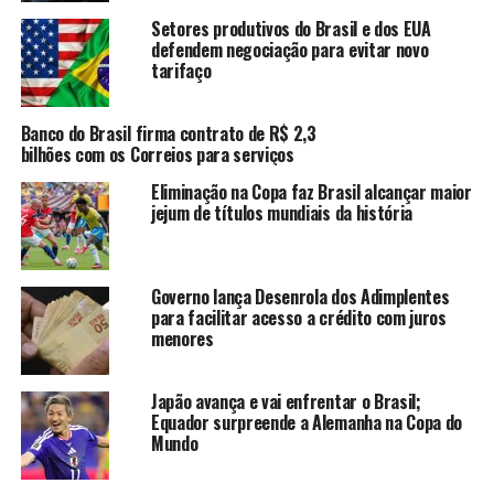
NOTÍCIAS
STF
Setores produtivos do Brasil e dos EUA
defendem negociação para evitar novo
A SEGUIR
Foragido é preso após se esconder embaixo de sofá e
tarifaço
deixar pés à mostra
NÃO PERCA
Banco do Brasil firma contrato de R$ 2,3
Priscila Requejo é a primeira superintendente mulher no
bilhões com os Correios para serviços
Ceará
Eliminação na Copa faz Brasil alcançar maior
jejum de títulos mundiais da história
redacao
Governo lança Desenrola dos Adimplentes
para facilitar acesso a crédito com juros
menores
Japão avança e vai enfrentar o Brasil;
Equador surpreende a Alemanha na Copa do
Mundo