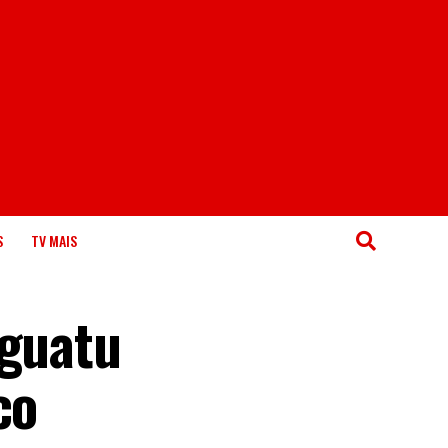
S
TV MAIS
Iguatu
co