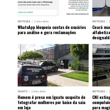
NOTICIAS
2 dias atrás
NOTICIAS
2
WhatsApp bloqueia contas de usuários
Ceará man
para análise e gera reclamações
alfabetiz
desiguald
IGUATU
2 dias atrás
NOTICIAS
2
Homem é preso em Iguatu suspeito de
CNJ extin
fotografar mulheres por baixo da saia
compulsó
em loja
para magi