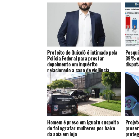
Prefeito de Quixelô é intimado pela
Pesqui
Polícia Federal para prestar
39% e 
depoimento em inquérito
disput
relacionado a caso de violência
política de gênero
Homem é preso em Iguatu suspeito
Projet
de fotografar mulheres por baixo
preser
da saia em loja
proteg