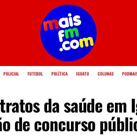
POLICIAL
FUTEBOL
POLÍTICA
IGUATU
COLUNAS
PODMAI
ntratos da saúde em 
ão de concurso públi