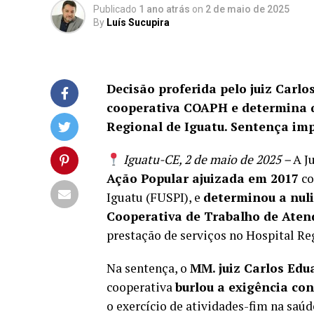
Publicado
1 ano atrás
on
2 de maio de 2025
By
Luís Sucupira
Decisão proferida pelo juiz Carl
cooperativa COAPH e determina q
Regional de Iguatu. Sentença im
Iguatu-CE, 2 de maio de 2025 –
A J
Ação Popular ajuizada em 2017
co
Iguatu (FUSPI), e
determinou a nul
Cooperativa de Trabalho de Aten
prestação de serviços no Hospital Reg
Na sentença, o
MM. juiz Carlos Edu
cooperativa
burlou a exigência con
o exercício de atividades-fim na saú