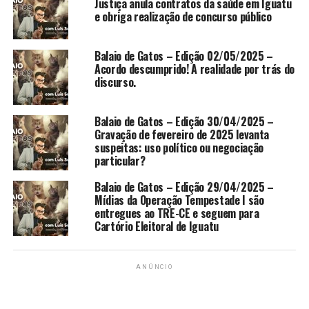
Justiça anula contratos da saúde em Iguatu
Não houve surpresa, ele conhecia bastante bem”.
e obriga realização de concurso público
A presidenta disse ainda que, durante a audiência, o
Balaio de Gatos – Edição 02/05/2025 –
papa contou ter se emocionado ao ver um catador de
Acordo descumprido! A realidade por trás do
papel argentino, representando a categoria, na
discurso.
cerimônia de inauguração do pontificado. “Ele
[Francisco] tratou da questão de proteção às populações
Balaio de Gatos – Edição 30/04/2025 –
mais fragilizadas”, acrescentou.
Gravação de fevereiro de 2025 levanta
suspeitas: uso político ou negociação
“Eu falei que nós fazemos uma missa com os papeleiros
particular?
[os catadores de papel]. Ele [Francisco] falou bastante
Balaio de Gatos – Edição 29/04/2025 –
sobre isso”, disse Dilma. “A conversa foi muito boa e
Mídias da Operação Tempestade I são
muito interessante. Fui a primeira a ser recebida depois
entregues ao TRE-CE e seguem para
da
entronização
[que marca o início do pontificado]. O
Cartório Eleitoral de Iguatu
papa, inclusive, disse: ‘Você pode falar porque é a
primeira vez que estou recebendo uma pessoa aqui.”
ANÚNCIO
Dilma informou que o papa entende bem o português e
fala uma mistura do idioma com o espanhol. “Ele fala