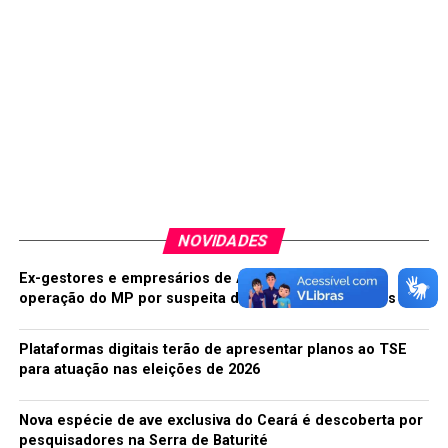
portunhol, como nós”, brincou. Ela ficou impressionada
com o carisma de Francisco. “Ele é um papa normal”,
ressaltou.
Fonte:Agência Brasil
TÓPICOS RELACIONADOS:
COMBATE
CONHECER
DEMONSTRA
FRANCISCO
POBREZA
POLÍTICA
NOVIDADES
A SEGUIR
Dia Internacional da Síndrome de Down
Ex-gestores e empresários de Acopiara são alvos de
operação do MP por suspeita de fraude em licitações
NÃO PERCA
Nações se reúnem para negociação final sobre tratado
de armas da ONU
Plataformas digitais terão de apresentar planos ao TSE
para atuação nas eleições de 2026
Daniela Lima
Nova espécie de ave exclusiva do Ceará é descoberta por
pesquisadores na Serra de Baturité