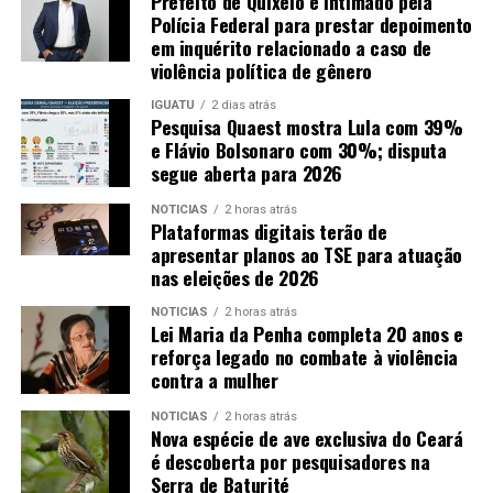
Prefeito de Quixelô é intimado pela
Polícia Federal para prestar depoimento
em inquérito relacionado a caso de
violência política de gênero
IGUATU
2 dias atrás
Pesquisa Quaest mostra Lula com 39%
e Flávio Bolsonaro com 30%; disputa
segue aberta para 2026
NOTICIAS
2 horas atrás
Plataformas digitais terão de
apresentar planos ao TSE para atuação
nas eleições de 2026
NOTICIAS
2 horas atrás
Lei Maria da Penha completa 20 anos e
reforça legado no combate à violência
contra a mulher
NOTICIAS
2 horas atrás
Nova espécie de ave exclusiva do Ceará
é descoberta por pesquisadores na
Serra de Baturité