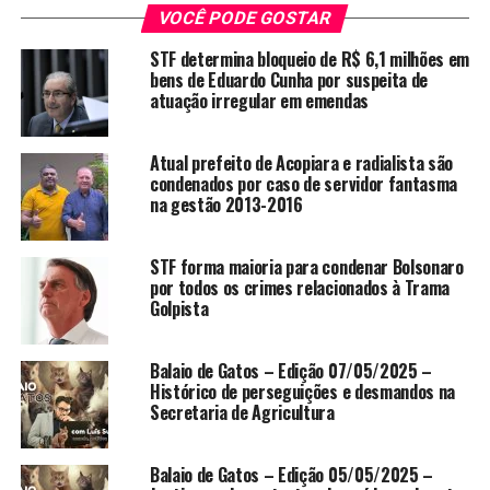
VOCÊ PODE GOSTAR
combate à pobreza e à fome desenvolvida no Brasil.
STF determina bloqueio de R$ 6,1 milhões em
Dilma reiterou que a prioridade do papa é dar assistência
bens de Eduardo Cunha por suspeita de
aos pobres e mais frágeis, tema que Francisco ressaltou
atuação irregular em emendas
em seus sermões desde que foi eleito papa no último dia
13. A presidenta foi a primeira chefe de Estado recebida
Atual prefeito de Acopiara e radialista são
por Francisco, depois da cerimônia que marcou ontem
condenados por caso de servidor fantasma
(19) o início do pontificado.
na gestão 2013-2016
“O papa é extremamente carismático e tem um
STF forma maioria para condenar Bolsonaro
compromisso com os pobres, o que torna a relação com
por todos os crimes relacionados à Trama
o Brasil muito importante porque o governo brasileiro
Golpista
vem, nos últimos dez anos, a partir do [ex-presidente
Luiz Inácio] Lula [da Silva] focando a questão da
Balaio de Gatos – Edição 07/05/2025 –
superação da pobreza”, disse a presidenta, que se reuniu
Histórico de perseguições e desmandos na
com o papa no Vaticano.
Secretaria de Agricultura
“[Expliquei para ele que essa] é uma política de Estado.
Balaio de Gatos – Edição 05/05/2025 –
Expliquei como é que estamos. Mas ele conhecia bem.