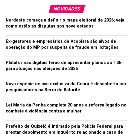
partido pretende fazer o primeiro mapa das eleições
NOVIDADES
regionais de 2014 sistematizando as pretensões petistas
e os planos dos aliados.
Nordeste começa a definir o mapa eleitoral de 2026; veja
como estão as disputas nos nove estados
Hemoce alerta para estoques
Ex-gestores e empresários de Acopiara são alvos de
As próximas semanas do mês de março vão ter três
operação do MP por suspeita de fraude em licitações
feriados seguidos (os dias 19, 25 e 29), todos eles bem
perto de finais de semana. O Centro de Hematologia e
Plataformas digitais terão de apresentar planos ao TSE
Hemoterapia do Ceará (Hemoce) está em campanha
para atuação nas eleições de 2026
para arrecadar sangue, já que esse período tem histórico
de diminuição no número de doações em todo país.
Nova espécie de ave exclusiva do Ceará é descoberta por
Segundo o Hemoce, o feriado da Semana Santa tem um
pesquisadores na Serra de Baturité
dos maiores índices de atendimento nas emergências
dos hospitais do Ceará.
Lei Maria da Penha completa 20 anos e reforça legado no
combate à violência contra a mulher
Mães terão o direito de registrar os filhos
Prefeito de Quixelô é intimado pela Polícia Federal para
A Comissão de Constituição e Justiça e de Cidadania da
prestar depoimento em inquérito relacionado a caso de