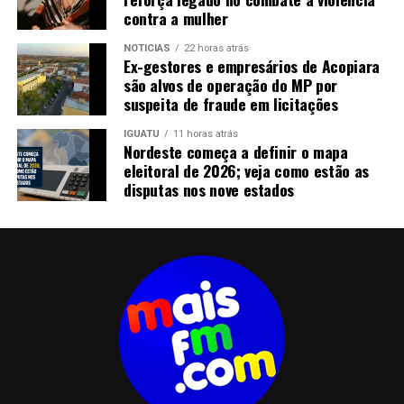
céu aberto exalando mau cheiro e mosquitos dominam
contra a mulher
grande parte do local, incomodando os mesmos. Pedem
NOTICIAS
22 horas atrás
também que seja feito o roço que toma conta das
Ex-gestores e empresários de Acopiara
calçadas e rua de pedra tosca. Como é ruim viver no
são alvos de operação do MP por
bairro com este tipo de problemas. Torcemos para que a
suspeita de fraude em licitações
melhoria chegue a estes moradores. O bairro recebe
IGUATU
11 horas atrás
recentemente melhorias com a pavimentação asfáltica
Nordeste começa a definir o mapa
em algumas ruas.
eleitoral de 2026; veja como estão as
disputas nos nove estados
*Silvani Soares é bancário e radialista
TÓPICOS RELACIONADOS:
ADICIONAIS
DEPUTADOS
ESTADUAIS
REMUNERAÇÕES
SALÁRIOS
A SEGUIR
Orçamento prevê R$ 5,9 bi para o Ceará em 2013
NÃO PERCA
Francisco I : o nome da mudança