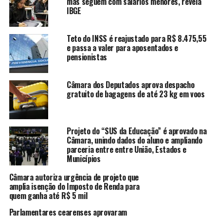
mas seguem com salários menores, revela
IBGE
Teto do INSS é reajustado para R$ 8.475,55
Nas pegadas do Congresso Nacional, a Assembleia
e passa a valer para aposentados e
Legislativa do Ceará aprovou nesta quinta (14) o fim do
pensionistas
pagamento do 14º e do 15º salários aos deputados
estaduais.
Câmara dos Deputados aprova despacho
gratuito de bagagens de até 23 kg em voos
As remunerações adicionais desciam à conta bancária
dos beneficiários sob a denominação de “ajuda de custo”.
A exemplo do que se passou em Brasília, também no
Projeto do “SUS da Educação” é aprovado na
Ceará a farra não foi eliminada de todo. Mantiveram-se
Câmara, unindo dados do aluno e ampliando
duas remunerações extras por mandato – uma no
parceria entre entre União, Estados e
primeiro mês e outra quatro anos depois, no último mês.
Municípios
A decisão foi baseada na lei federal que estabelece que os
Câmara autoriza urgência de projeto que
parlamentares estaduais devem receber até 75% de tudo
amplia isenção do Imposto de Renda para
o que os deputados federais ganham. “Como esse
quem ganha até R$ 5 mil
subsídio foi extinto pela Câmara Federal,
Parlamentares cearenses aprovaram
automaticamente não receberemos também aqui”,