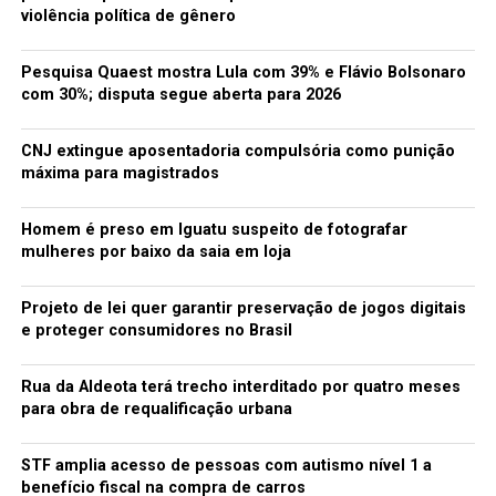
Câmara dos Deputados aprovou esta semana, o Projeto
violência política de gênero
de Lei 817/11 que iguala os direitos de pai e de mãe fazer
o registro de nascimento dos filhos. O projeto altera a
Pesquisa Quaest mostra Lula com 39% e Flávio Bolsonaro
Lei de Registros, de 1973, que determina ao pai registrar
com 30%; disputa segue aberta para 2026
o filho até 15 dias depois do nascimento e que a mãe só
pode registrar se o pai estiver impossibilitado.
CNJ extingue aposentadoria compulsória como punição
máxima para magistrados
Papa Francisco, cara da simplicidade
Homem é preso em Iguatu suspeito de fotografar
O brasileiro comum vai levar ainda algum tempo para se
mulheres por baixo da saia em loja
acostumar com a ideia de um argentino humilde,
modesto, bondoso e carismático. A Igreja espera que
Projeto de lei quer garantir preservação de jogos digitais
Francisco dê impulso para retomar a confiança entre
e proteger consumidores no Brasil
cúpula eclesiástica e fiéis. É certo que temas polêmicos
ou acontecimentos importantes, até mesmo com a
Rua da Aldeota terá trecho interditado por quatro meses
escolha do novo papa movimentam discussões – e
para obra de requalificação urbana
ironias – nas redes sociais. E muitos dos deboches
partem de pessoas comuns, sem vida pública. Creio que
STF amplia acesso de pessoas com autismo nível 1 a
Francisco é a cara da simplicidade. Ao celebrar sua
benefício fiscal na compra de carros