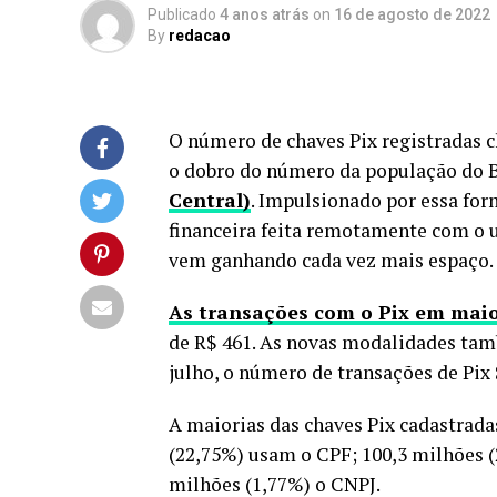
Publicado
4 anos atrás
on
16 de agosto de 2022
By
redacao
O número de chaves Pix registradas c
o dobro do número da população do B
Central)
. Impulsionado por essa fo
financeira feita remotamente com o 
vem ganhando cada vez mais espaço.
As transações com o Pix em mai
de R$ 461. As novas modalidades ta
julho, o número de transações de Pix 
A maiorias das chaves Pix cadastradas
(22,75%) usam o CPF; 100,3 milhões (2
milhões (1,77%) o CNPJ.