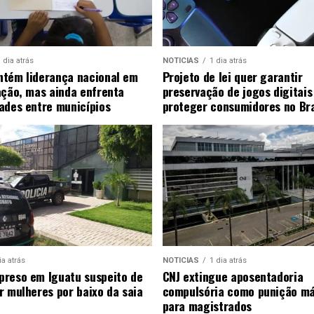
 dia atrás
NOTICIAS
1 dia atrás
tém liderança nacional em
Projeto de lei quer garantir
ação, mas ainda enfrenta
preservação de jogos digitais
ades entre municípios
proteger consumidores no Bra
ia atrás
NOTICIAS
1 dia atrás
reso em Iguatu suspeito de
CNJ extingue aposentadoria
r mulheres por baixo da saia
compulsória como punição m
para magistrados