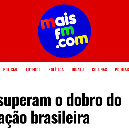
POLICIAL
FUTEBOL
POLÍTICA
IGUATU
COLUNAS
PODMAI
 superam o dobro do
ção brasileira