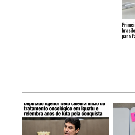
Primei
brasil
para f