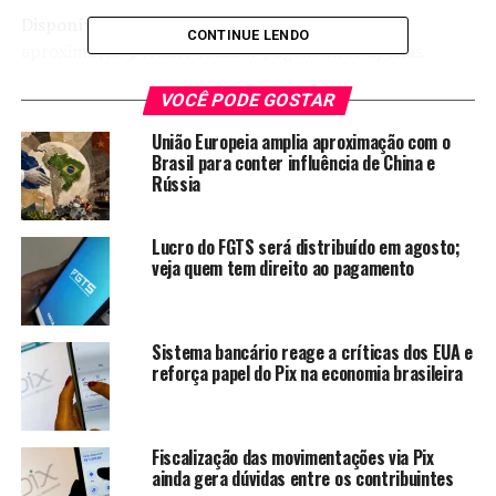
Disponível desde fevereiro de 2025, o Pix por
CONTINUE LENDO
aproximação permite realizar pagamentos apenas
aproximando o celular da maquininha, sem a
VOCÊ PODE GOSTAR
necessidade de acessar o aplicativo do banco. A
expectativa é que a nova funcionalidade aumente a taxa
União Europeia amplia aproximação com o
de sucesso das transações e estimule o desenvolvimento
Brasil para conter influência de China e
Rússia
de novos serviços e soluções de pagamento no mercado
financeiro.
Lucro do FGTS será distribuído em agosto;
veja quem tem direito ao pagamento
TÓPICOS RELACIONADOS:
APROXIMAÇÃO
NOTÍCIAS
PIX
SALDO
A SEGUIR
Consulta ao segundo lote da restituição do Imposto de
Sistema bancário reage a críticas dos EUA e
Renda é liberada nesta terça-feira
reforça papel do Pix na economia brasileira
NÃO PERCA
Projeto de lei cria regras mais rígidas para esportes
radicais após morte de jovem
Fiscalização das movimentações via Pix
ainda gera dúvidas entre os contribuintes