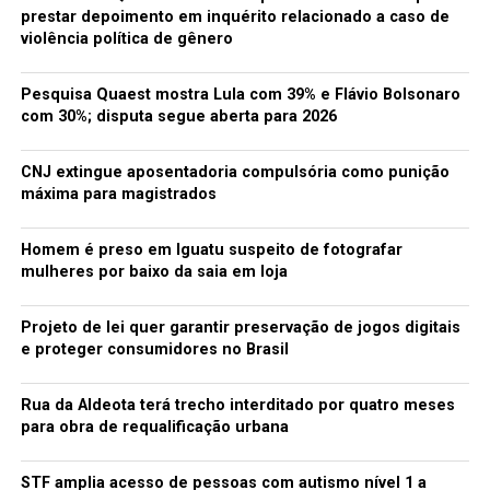
prestar depoimento em inquérito relacionado a caso de
O caso continua sendo investigado pela delegacia da
violência política de gênero
cidade que busca identificar outros envolvidos no fato.
Além disso, a situação também é acompanhada por
Pesquisa Quaest mostra Lula com 39% e Flávio Bolsonaro
representantes dos Direitos Humanos.
com 30%; disputa segue aberta para 2026
Fonte: G1/CE
CNJ extingue aposentadoria compulsória como punição
máxima para magistrados
TÓPICOS RELACIONADOS:
ACAMPAMENTO
CEARÁ
CRATEÚS
FERIDOS
GOLPES DE FACA
INCENDIADO
Homem é preso em Iguatu suspeito de fotografar
mulheres por baixo da saia em loja
A SEGUIR
Servidor público de 58 anos é preso suspeito de
estuprar crianças e adolescentes
Projeto de lei quer garantir preservação de jogos digitais
e proteger consumidores no Brasil
NÃO PERCA
Iguatu: Em uma semana polícia registra segundo crime
de morte no sítio Tambiá
Rua da Aldeota terá trecho interditado por quatro meses
para obra de requalificação urbana
redacao
STF amplia acesso de pessoas com autismo nível 1 a