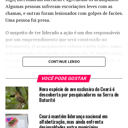
Algumas pessoas sofreram escoriações leves com as
chamas, e outras foram lesionados com golpes de facões.
Uma pessoa foi presa.
O suspeito de ter liderado a ação é um dos responsáveis
por um empreendimento que será construído no
loteamento. O acampamento urbano Carlos Leite, como
é denominado, foi erguido no último dia 20. Desde então,
o proprietário do empreendimento já havia abordado as
CONTINUE LENDO
famílias outras três vezes.
VOCÊ PODE GOSTAR
“Essa foi a quarta tentativa dele de expulsar as pessoas
do local. Desde o primeiro dia, ele veio com outros três
Nova espécie de ave exclusiva do Ceará é
homens armados. Ameaçaram e foram embora. Na
descoberta por pesquisadores na Serra de
Baturité
primeira vez ele chegou a vir com o advogado da
empresa, que fez uma proposta que ele mesmo não
concordou. Nós ficamos na esperança que o advogado
Ceará mantém liderança nacional em
intermediasse, mas ele preferiu agir por conta própria
alfabetização, mas ainda enfrenta
desigualdades entre municípios
com essa crueldade”, conta Marcos Eudênio Farias, da