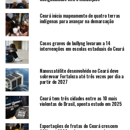
Frente Social Cristã, órgão que auxilia os sem teto da
região.
Ceará inicia mapeamento de quatro terras
indígenas para avançar na demarcação
Ainda conforme Farias, a área foi escolhida para o
acampamento por conta da região onde as famílias já
moravam. Ele coloca ainda que havia o entendimento de
Casos graves de bullyng levaram a 14
que a área pertencia ao poder público e estava em
intervenções em escolas estaduais do Ceará
desuso.
“Por lei, todo equipamento privado precisa destinar
Nanossatélite desenvolvido no Ceará deve
uma área ao poder público municipal. E essa área não
sobrevoar Fortaleza até três vezes por dia a
estava sendo utilizada, portanto é passível de ocupação
partir de 2027
para moradia. Mas esse homem que representa o
empreendimento em questão alega que a terra ainda é
Ceará tem três cidades entre as 10 mais
dele, mas não tentou nem pedir a reintegração de posse,
violentas do Brasil, aponta estudo em 2025
já partiu logo para o ataque.”
O grupo fez o registro do boletim de ocorrência na
Exportações de frutas do Ceará crescem
tarde desta quarta-feira (26), na Delegacia Regional de