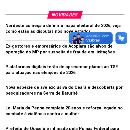
NOVIDADES
De acordo com a Polícia Civil do Estado do Ceará, um
homem foi preso e conduzido à Delegacia Regional de
Nordeste começa a definir o mapa eleitoral de 2026; veja
Crateús, por envolvimento na ocorrência, ainda durante
como estão as disputas nos nove estados
a madrugada. Ele seria o corretor do loteamento.
Ex-gestores e empresários de Acopiara são alvos de
As investigações iniciais apontam que um dos terrenos
operação do MP por suspeita de fraude em licitações
no loteamento foi ocupado por algumas pessoas desde o
dia 19 de julho. Na madrugada deste dia 26, os policiais
Plataformas digitais terão de apresentar planos ao TSE
civis receberam informações de que o local havia sido
para atuação nas eleições de 2026
invadido por suspeitos armados. Com a intenção de
retirar os ocupantes à força. Algumas barracas foram
Nova espécie de ave exclusiva do Ceará é descoberta por
incendiadas com pessoas dentro, que se feriram. Além
pesquisadores na Serra de Baturité
disso, foi verificada a existência de vítimas lesionadas a
golpes de foice. A Polícia Civil chegou a encontrar
Lei Maria da Penha completa 20 anos e reforça legado no
cápsulas de arma de fogo no local.
combate à violência contra a mulher
Algumas das vítimas necessitaram de atendimento
médico.
Prefeito de Quixelô é intimado pela Polícia Federal para