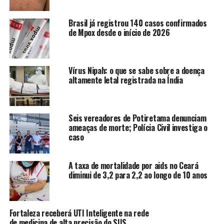
TÓPICOS RELACIONADOS:
DOENÇA
INVESTIGAÇÃO
MINAS
Brasil já registrou 140 casos confirmados
NOTÍCIAS
SAÚDE
SUSPEITA
de Mpox desde o início de 2026
A SEGUIR
Escala 6×1: Entenda como funciona, os problemas
envolvidos e as mudanças propostas pela PEC
Vírus Nipah: o que se sabe sobre a doença
altamente letal registrada na Índia
NÃO PERCA
Aliança contra Fome: desafios incluem engajamento
social e durabilidade dos efeitos
Seis vereadores de Potiretama denunciam
ameaças de morte; Polícia Civil investiga o
caso
redacao
A taxa de mortalidade por aids no Ceará
diminui de 3,2 para 2,2 ao longo de 10 anos
Fortaleza receberá UTI Inteligente na rede
de medicina de alta precisão do SUS