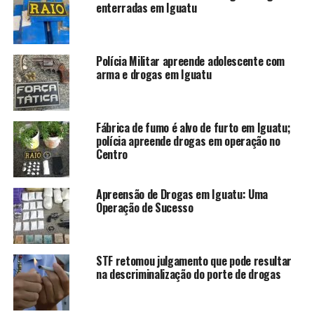
enterradas em Iguatu
Gonçalves de Sousa, 23 anos. Os policiais encaminharam
o material apreendido e os envolvidos até a delegacia de
Polícia Civil para a adoção dos devidos procedimentos.
Polícia Militar apreende adolescente com
arma e drogas em Iguatu
TÓPICOS RELACIONADOS:
DROGAS
NEUMA
VILA
A SEGUIR
Moradores do Fomento lesados com o golpe do
Fábrica de fumo é alvo de furto em Iguatu;
empréstimo
polícia apreende drogas em operação no
Centro
NÃO PERCA
Ronda do Quarteirão de Iguatu encabeça campanha
contra a violência
Apreensão de Drogas em Iguatu: Uma
Operação de Sucesso
redacao
STF retomou julgamento que pode resultar
na descriminalização do porte de drogas