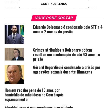
sentença original de 13 anos e cinco meses pelo
CONTINUE LENDO
assassinato de Reeva Steenkamp em 2013, no Dia dos
Namorados. Ele se tornou elegível para a liberdade
VOCÊ PODE GOSTAR
condicional após cumprir pelo menos metade de sua
sentença e recebeu aprovação para a condicional em
Eduardo Bolsonaro é condenado pelo STF a 4
novembro de 2023.
anos e 2 meses de prisão
Singabakho Nxumalo, porta-voz do Departamento de
Correções, informou à agência de notícias The
Crimes atribuídos a Bolsonaro podem
Associated Press que Pistorius seguiu o protocolo usual
resultar em condenação de até 43 anos de
para ser libertado: ele foi transferido do Centro
prisão
Correcional de Atteridgeville, em Pretória, para um
Gérard Depardieu é condenado a prisão por
escritório de liberdade condicional antes de ser solto
agressões sexuais durante filmagens
para reunir-se com sua família. Nxumalo se recusou a
fornecer detalhes sobre o horário exato da libertação ou
seu paradeiro atual.
Homem recebe pena de 10 anos por
homicídio de mãe idosa no Ceará após
Em março, o pedido de liberdade condicional de
espancamento
Pistorius foi inicialmente rejeitado, porém, em outubro,
Ednaldo Lavor é condenado por improbidade