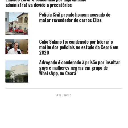
após cumprir mais da metade de sua sentença, o
administrativa devido a precatórios
Tribunal Constitucional da África do Sul determinou
Polícia Civil prende homem acusado de
que ele poderia se qualificar para a liberdade
matar revendedor de carros Elias
condicional.
TÓPICOS RELACIONADOS:
ÁFRICA DO SUL
CONDENADO
Cabo Sabino foi condenado por liderar o
EX-ATLETA
MATAR
NAMORADA
PARALÍMPICO
motim dos policiais no estado do Ceará em
PISTORIUS
SOLTO
2020
A SEGUIR
Advogado é condenado à prisão por insultar
‘BBB 24’: Programa terá 26 participantes; 18 deles
gays e mulheres negras em grupo de
serão anunciados nesta sexta-feira (5)
WhatsApp, no Ceará
NÃO PERCA
Frio extremo atinge países da Europa; Suécia registra
quase -44°C
ANÚNCIO
redacao