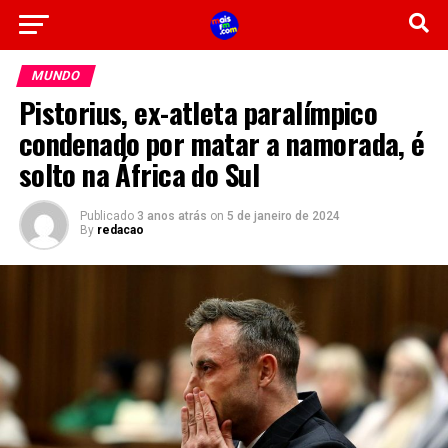
MUNDO
Pistorius, ex-atleta paralímpico
condenado por matar a namorada, é
solto na África do Sul
Publicado
3 anos atrás
on
5 de janeiro de 2024
By
redacao