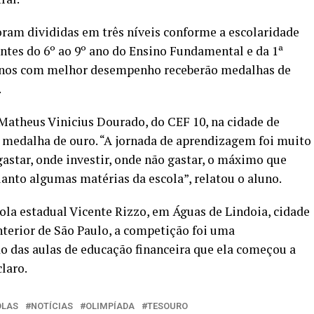
oram divididas em três níveis conforme a escolaridade
ntes do 6º ao 9º ano do Ensino Fundamental e da 1ª
lunos com melhor desempenho receberão medalhas de
.
Matheus Vinicius Dourado, do CEF 10, na cidade de
 medalha de ouro. “A jornada de aprendizagem foi muito
gastar, onde investir, onde não gastar, o máximo que
uanto algumas matérias da escola”, relatou o aluno.
cola estadual Vicente Rizzo, em Águas de Lindoia, cidade
terior de São Paulo, a competição foi uma
o das aulas de educação financeira que ela começou a
laro.
OLAS
NOTÍCIAS
OLIMPÍADA
TESOURO