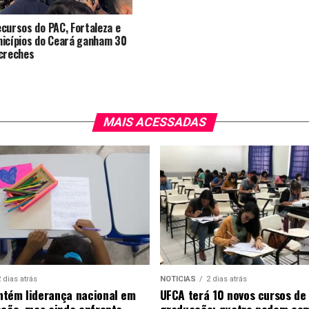
cursos do PAC, Fortaleza e
icípios do Ceará ganham 30
creches
MAIS ACESSADAS
 dias atrás
NOTICIAS
2 dias atrás
tém liderança nacional em
UFCA terá 10 novos cursos de
ação, mas ainda enfrenta
graduação; quatro podem co