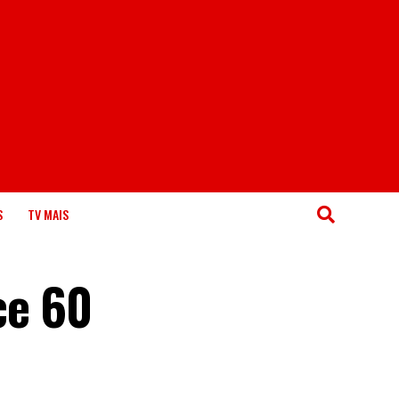
S
TV MAIS
ce 60