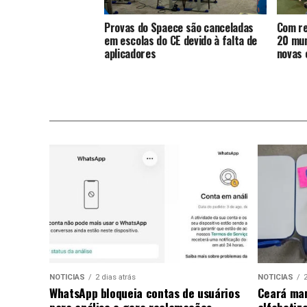
Provas do Spaece são canceladas
Com re
em escolas do CE devido à falta de
20 mun
aplicadores
novas 
NOTICIAS
2 dias atrás
NOTICIAS
2
WhatsApp bloqueia contas de usuários
Ceará man
para análise e gera reclamações
alfabetiz