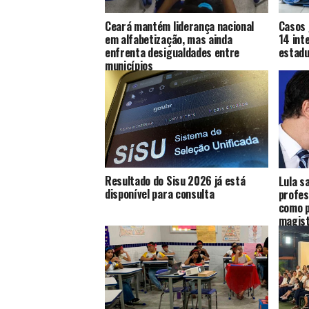
Ceará mantém liderança nacional
Casos 
em alfabetização, mas ainda
14 int
enfrenta desigualdades entre
estadu
municípios
Resultado do Sisu 2026 já está
Lula s
disponível para consulta
profes
como p
magist