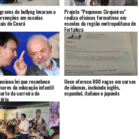
graves de bullyng levaram a
Projeto “Pequenos Cirqueiros”
ervenções em escolas
realiza oficinas formativas em
ais do Ceará
escolas da região metropolitana de
Fortaleza
anciona lei que reconhece
Uece oferece 800 vagas em cursos
sores da educação infantil
de idiomas, incluindo inglês,
arte da carreira do
espanhol, italiano e japonês
ério