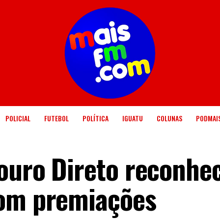
POLICIAL
FUTEBOL
POLÍTICA
IGUATU
COLUNAS
PODMAI
ouro Direto reconhe
com premiações