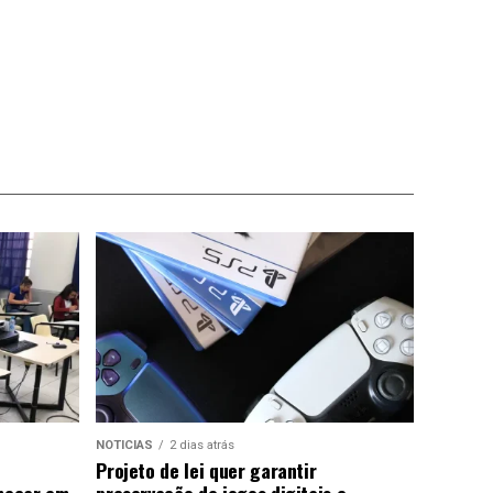
NOTICIAS
2 dias atrás
Projeto de lei quer garantir
meçar em
preservação de jogos digitais e