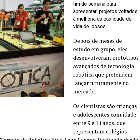
fim de semana para
apresentar projetos voltados
à melhoria da qualidade de
vida de idosos.
Depois de meses de
estudo em grupo, eles
desenvolveram protótipos
avançados de tecnologia
robótica que pretendem
lançar futuramente no
mercado.
Os cientistas são crianças
e adolescentes com idade
entre 9 e 14 anos, que
representam colégios
o Torneio de Robótica First Lego League. Realizado desde