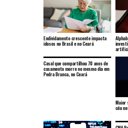
Endividamento crescente impacta
Alphab
idosos no Brasil e no Ceará
invest
artifi
Casal que compartilhou 70 anos de
casamento morre no mesmo dia em
Pedra Branca, no Ceará
Maior 
céu ne
CNH Po