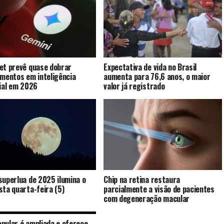
et prevê quase dobrar
Expectativa de vida no Brasil
imentos em inteligência
aumenta para 76,6 anos, o maior
cial em 2026
valor já registrado
superlua de 2025 ilumina o
Chip na retina restaura
sta quarta-feira (5)
parcialmente a visão de pacientes
com degeneração macular
pular é ampliada e oferece