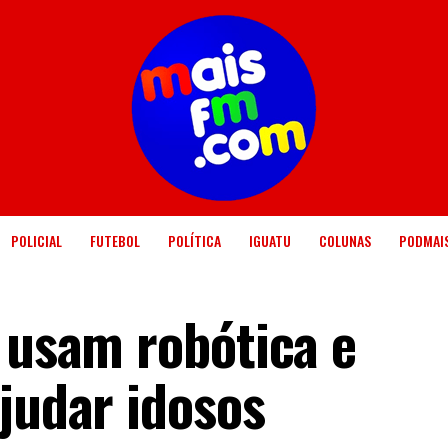
POLICIAL
FUTEBOL
POLÍTICA
IGUATU
COLUNAS
PODMAI
s usam robótica e
judar idosos