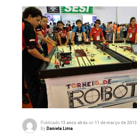
Publicado
13 anos atrás
on
11 de março de 2013
By
Daniela Lima