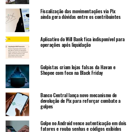
estimado em cerca de R$ 3 milhões contra os correntistas
e poupadores com contas na própria agência que ele
Fiscalização das movimentações via Pix
ainda gera dúvidas entre os contribuintes
administrava.
A ordem de prisão preventiva foi assinada pelo juiz da
Comarca de Acopiara, Wellithon Alves de Mesquita,
Aplicativo do Will Bank fica indisponível para
atendendo a requerimento da Polícia Civil, que vinha
operações após liquidação
apurando o caso, junto com o Ministério Público (MP),
desde o ano passado.
Golpistas criam lojas falsas da Havan e
Conforme as investigações policiais, o gerente
Shopee com foco na Black Friday
manipulava de forma fraudulenta as contas dos clientes
da agência, fazendo transferências, saques e até
contraindo empréstimos, num autêntico crime de
Banco Central lança novo mecanismo de
invasão de conta e violação de sigilo bancário, através de
devolução de Pix para reforçar combate a
golpes
suas prerrogativas como gestor da agência.
Segundo a Polícia, somente de um correntista daquela
Golpe no Android vence autenticação em dois
região, ´sumiu´ mais de um R$ 1 milhão de suas contas
fatores e rouba senhas e códigos exibidos