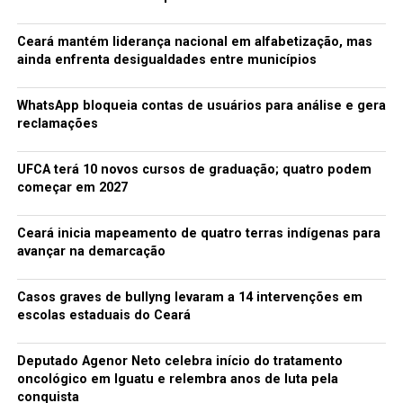
gerente desviava o dinheiro das contas. O próprio banco
passou a apurar o fato através do seu setor de
Ceará mantém liderança nacional em alfabetização, mas
Inteligência interna. “Ele não reagiu. Se entregou
ainda enfrenta desigualdades entre municípios
pacificamente. Estava calmo e foi conduzido sem
problemas até esta delegacia”, disse um dos inspetores
WhatsApp bloqueia contas de usuários para análise e gera
que realizaram a captura do gerente. O mandado de
reclamações
prisão foi apresentado a Cleones Piancó na hora de sua
detenção.
UFCA terá 10 novos cursos de graduação; quatro podem
começar em 2027
NÚMERO
Ceará inicia mapeamento de quatro terras indígenas para
40 clientes tiveram suas contas fraudadas pelo gerente,
avançar na demarcação
segundo as investigações realizadas pela Polícia Civil. A
Justiça decretou a prisão preventiva do bancário
Casos graves de bullyng levaram a 14 intervenções em
escolas estaduais do Ceará
Fonte: Diario do Nordeste
Deputado Agenor Neto celebra início do tratamento
TÓPICOS RELACIONADOS:
BANCO
GERENTE
GOLPE
oncológico em Iguatu e relembra anos de luta pela
conquista