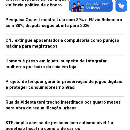
violência política de gênero
O delegado Jaime Linhares informou, com exclusividade
ao Diário do Nordeste, na tarde de ontem, que as
investigações da Polícia comprovaram a manipulação
Pesquisa Quaest mostra Lula com 39% e Flávio Bolsonaro
com 30%; disputa segue aberta para 2026
fraudulenta das contas pelo gerente do BB de Acopiara.
Silêncio
CNJ extingue aposentadoria compulsória como punição
máxima para magistrados
“Ele chegou a ser intimado a prestar esclarecimentos
sobre as acusações nesta delegacia, mas informou em
Homem é preso em Iguatu suspeito de fotografar
depoimento que só falará em Juízo”, disse o titular da
mulheres por baixo da saia em loja
DDF.
Projeto de lei quer garantir preservação de jogos digitais
Ainda segundo Linhares, coube ao seu colega, delegado
e proteger consumidores no Brasil
de Polícia de Acopiara, Luiz Gonzaga Soares, instaurar o
inquérito que resultou na comprovação da fraude
Rua da Aldeota terá trecho interditado por quatro meses
bancária.
para obra de requalificação urbana
A Polícia informa que, através da manipulação das
STF amplia acesso de pessoas com autismo nível 1 a
senhas e dados cadastrais dos clientes da agência, o
benefício fiscal na compra de carros