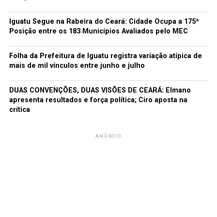
A SEGUIR
Lançamento dos Jogos Abertos do Interior será nesta
quinta-feira (21)
Iguatu Segue na Rabeira do Ceará: Cidade Ocupa a 175ª
Posição entre os 183 Municípios Avaliados pelo MEC
NÃO PERCA
FAJI, parceiros e as ações previstas para o Cardoso II
Folha da Prefeitura de Iguatu registra variação atípica de
mais de mil vínculos entre junho e julho
redacao
DUAS CONVENÇÕES, DUAS VISÕES DE CEARÁ: Elmano
apresenta resultados e força política; Ciro aposta na
crítica
ANÚNCIO