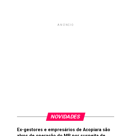
ANÚNCIO
NOVIDADES
Ex-gestores e empresários de Acopiara são
alvos de operação do MP por suspeita de