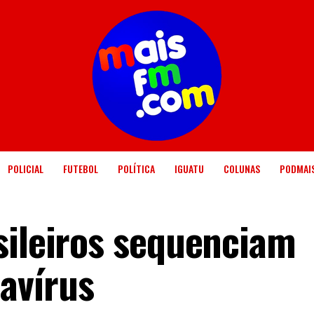
POLICIAL
FUTEBOL
POLÍTICA
IGUATU
COLUNAS
PODMAI
sileiros sequenciam
avírus