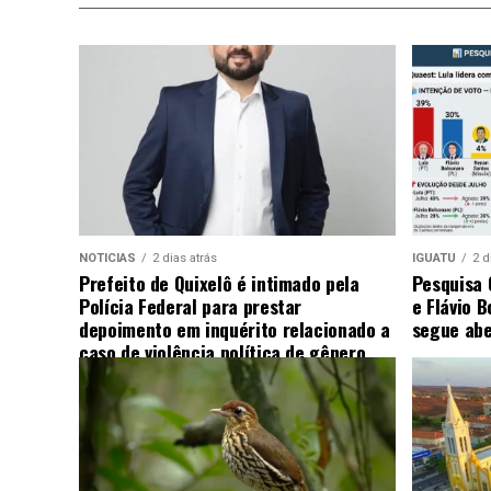
NOTICIAS
2 dias atrás
IGUATU
2 d
Prefeito de Quixelô é intimado pela
Pesquisa
Polícia Federal para prestar
e Flávio 
depoimento em inquérito relacionado a
segue abe
caso de violência política de gênero