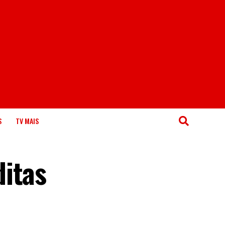
S
TV MAIS
ditas