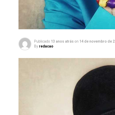
Publicado
13 anos atrás
on
14 de novembro de 
By
redacao