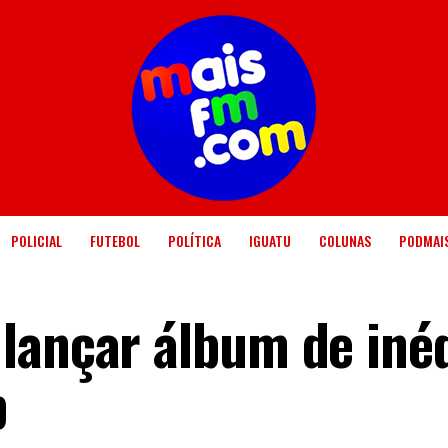
POLICIAL
FUTEBOL
POLÍTICA
IGUATU
COLUNAS
PODMAI
lançar álbum de iné
b