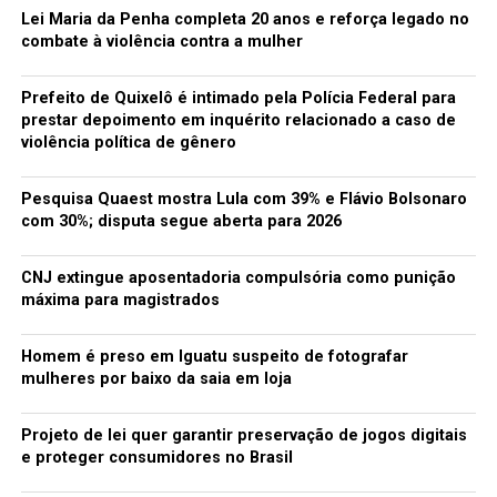
vou descobrir quem é essa criatura!? Será se é um
Lei Maria da Penha completa 20 anos e reforça legado no
Homero em que vários ao longo das eras assim se
combate à violência contra a mulher
intitulam Chico Katraca!?
Prefeito de Quixelô é intimado pela Polícia Federal para
Não me dei por vencido em minha busca pelo estimável
prestar depoimento em inquérito relacionado a caso de
cidadão. Fui ao GG, joinha, joiado, globalizado, o mago da
violência política de gênero
Geografia e que tinha o Escort mais Chapolin Colorado
do Iguatu! O Papa da cartografia que seguramente iria
Pesquisa Quaest mostra Lula com 39% e Flávio Bolsonaro
localizar o Chico Katraca em algum ponto cardeal sem
com 30%; disputa segue aberta para 2026
precisar do Google Maps; o professor Jesseari Silva!
Perguntei a Jessé quem era o estimado personagem que
CNJ extingue aposentadoria compulsória como punição
vem nos últimos tempos despertando a curiosidade de
máxima para magistrados
muita gente. Jessé me disse: “Conta-se que na
enciclopédia editada na transacional iguatuense de
Homem é preso em Iguatu suspeito de fotografar
Correinha: ‘Trata-se de ser totalmente inoplexo e sem
mulheres por baixo da saia em loja
jupitia’”. Aí lascou… ficou mais difícil do que a situação
de um jacaré em frente a fábrica de bolsa… A quem eu ia
Projeto de lei quer garantir preservação de jogos digitais
perguntar mais sobre Chico Katraca?
e proteger consumidores no Brasil