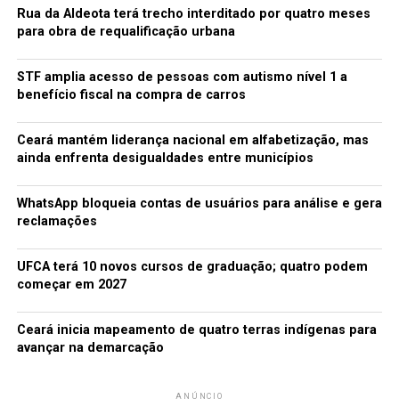
Fui até ao estimável professor Deuzimar Uchoa. Ao que
Rua da Aldeota terá trecho interditado por quatro meses
Deuzimar me disse: “Chico perdeu o dedo menor do pé
para obra de requalificação urbana
numa catraca de bicicleta Gulliver, viajando de
garupeiro, e ficou mancando no andar. Ele perdeu parte
STF amplia acesso de pessoas com autismo nível 1 a
do dedo maior, ficou com trauma de bicicleta, só andava
benefício fiscal na compra de carros
a pé. Mudava de residência quase todo mês”. Estou quase
convencido de que Chico Katraca é uma criatura
Ceará mantém liderança nacional em alfabetização, mas
homérica. Aquele tipo de persona em que se tornou
ainda enfrenta desigualdades entre municípios
coletivo. Vários indivíduos se intitulam Chico Katraca e
repetem seus mantras…. Mas… um cidadão lá de Jucás
WhatsApp bloqueia contas de usuários para análise e gera
certa vez me disse que Antônio Moco ouviu de Cascata,
reclamações
que na última cheia do Trussu, Chico Katraca passou a
noite pescando no sangrador. Teve gente lá em
UFCA terá 10 novos cursos de graduação; quatro podem
Suassurana que ouviu falar desse cidadão lá no açude
começar em 2027
pescando e dizendo alguns ditados. Esse cidadão lá de
Jucás, que me contou a história, saiu para comprar um
Ceará inicia mapeamento de quatro terras indígenas para
cigarro e disse que voltava para dizer mais coisas, mas
avançar na demarcação
não voltou… Agora minha alternativa é procurar
Antônio Moco e esse tal de Cascata para descobrir o
ANÚNCIO