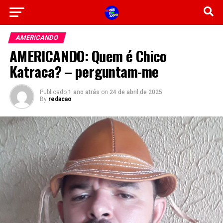
AMERICANDO
AMERICANDO: Quem é Chico
Katraca? – perguntam-me
Publicado
1 ano atrás
on
24 de abril de 2025
By
redacao