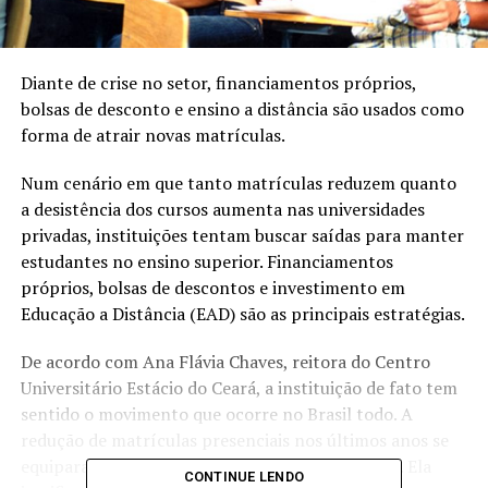
Diante de crise no setor, financiamentos próprios,
bolsas de desconto e ensino a distância são usados como
forma de atrair novas matrículas.
Num cenário em que tanto matrículas reduzem quanto
a desistência dos cursos aumenta nas universidades
privadas, instituições tentam buscar saídas para manter
estudantes no ensino superior. Financiamentos
próprios, bolsas de descontos e investimento em
Educação a Distância (EAD) são as principais estratégias.
De acordo com Ana Flávia Chaves, reitora do Centro
Universitário Estácio do Ceará, a instituição de fato tem
sentido o movimento que ocorre no Brasil todo. A
redução de matrículas presenciais nos últimos anos se
equipara aos percentuais nacionais: cerca de 5%. Ela
CONTINUE LENDO