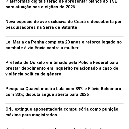
que vai resolver, porque há um limite da capacidade
Plataformas digitais terão de apresentar planos ao TSE
financeira das instituições de ofertar essa modalidade,
para atuação nas eleições de 2026
mas é o que mais tem crescido em termos de alternativa
para atenuar essa queda de demanda por parte dos
Nova espécie de ave exclusiva do Ceará é descoberta por
jovens pelo ensino superior”, conclui.
pesquisadores na Serra de Baturité
O POVO procurou outras universidades para falar sobre
Lei Maria da Penha completa 20 anos e reforça legado no
o assunto. Tanto a Universidade de Fortaleza (Unifor)
combate à violência contra a mulher
quanto o Centro Universitário Unifanor afirmaram que
não iriam se pronunciar. O Centro Universitário 7 de
Prefeito de Quixelô é intimado pela Polícia Federal para
Setembro não enviou respostas até a publicação desta
prestar depoimento em inquérito relacionado a caso de
matéria.
violência política de gênero
NÚMEROS
Pesquisa Quaest mostra Lula com 39% e Flávio Bolsonaro
com 30%; disputa segue aberta para 2026
26%
CNJ extingue aposentadoria compulsória como punição
Foi o aumento de matrículas em ensino a distância no
máxima para magistrados
Ceará entre 2015 e 2016, segundo o Semesp