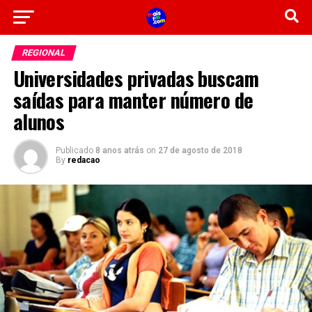
REGIONAL
Universidades privadas buscam
saídas para manter número de
alunos
Publicado
8 anos atrás
on
27 de agosto de 2018
By
redacao