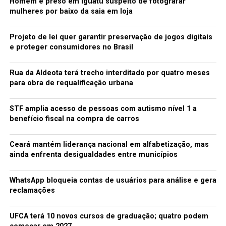
Homem é preso em Iguatu suspeito de fotografar
Fonte: O Povo
mulheres por baixo da saia em loja
TÓPICOS RELACIONADOS:
ALUNOS
FIES
NÚMERO
Projeto de lei quer garantir preservação de jogos digitais
PRIVADAS
SAÍDAS
UNIVERSIDADES
e proteger consumidores no Brasil
A SEGUIR
Rede de Intercâmbios de Sementes da região Centro-Sul
Rua da Aldeota terá trecho interditado por quatro meses
do Ceará articula ações com agricultores familiares
para obra de requalificação urbana
NÃO PERCA
Adutora vai beneficiar mais de 300 famílias em Várzea
STF amplia acesso de pessoas com autismo nível 1 a
Alegre
benefício fiscal na compra de carros
Ceará mantém liderança nacional em alfabetização, mas
redacao
ainda enfrenta desigualdades entre municípios
WhatsApp bloqueia contas de usuários para análise e gera
reclamações
UFCA terá 10 novos cursos de graduação; quatro podem