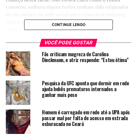
começou, embora alguns tuítes tenham sido originados
de um usuário da rede social que reclamou de bullying
na internet e como o Twitter lidava mal com tais
CONTINUE LENDO
abusos.
O Twitter tem sido criticado por não fazer o suficiente
VOCÊ PODE GOSTAR
para vigiar comportamentos abusivos no serviço de
Fãs criticam magreza de Carolina
mensagens e tem enfrentado dificuldades para
Dieckmann, e atriz responde: “Estou ótima”
encontrar o equilíbrio entre a liberdade de expressão e o
bloqueio de discurso de ódio.
Pesquisa da UFC aponta que dormir em rede
Fonte: Uol Tecnologia
ajuda bebês prematuros internados a
ganhar mais peso
TÓPICOS RELACIONADOS:
2017
ALEGAÇÃO
COMENTÁRIOS
CONSIDERANDO
ENVIADA
FECHADA
Homem é carregado em rede até a UPA após
FECHADO
FUNDAMENTO
HASHTAG
MOVIMENTAR
passar mal por falta de acesso em estrada
NEGA
PEDIDO
PORTA-VOZ
REDE
RESPOSTA
REUTERS
RUMORES
SÉRIA
SAVETWITTER
SOCIAL
TWITTER
esburacada no Ceará
A SEGUIR