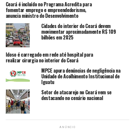
UE planeja regras mais rígidas para WhatsApp e Skype,
Ceará é incluído no Programa Acredita para
diz jornal
fomentar emprego e empreendedorismo,
anuncia ministro do Desenvolvimento
NÃO PERCA
Bug no Instagram permite salvar histórias que deveriam
Cidades do interior do Ceará devem
sumir em 24 horas
movimentar aproximadamente R$ 109
bilhões em 2025
Daniela Lima
Idoso é carregado em rede até hospital para
realizar cirurgia no interior do Ceará
MPCE apura denúncias de negligência na
Unidade de Acolhimento Institucional de
Iguatu
Setor de atacarejo no Ceará vem se
destacando no cenário nacional
ANÚNCIO