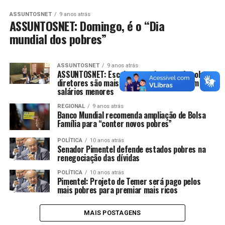
ASSUNTOSNET
9 anos atrás
ASSUNTOSNET: Domingo, é o “Dia
mundial dos pobres”
ASSUNTOSNET
9 anos atrás
ASSUNTOSNET: Escolas com alunos mais pobres,
diretores são mais inexperientes e ganham
salários menores
REGIONAL
9 anos atrás
Banco Mundial recomenda ampliação de Bolsa
Família para “conter novos pobres”
POLÍTICA
10 anos atrás
Senador Pimentel defende estados pobres na
renegociação das dívidas
POLÍTICA
10 anos atrás
Pimentel: Projeto de Temer será pago pelos
mais pobres para premiar mais ricos
MAIS POSTAGENS