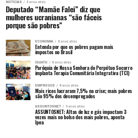
NOTICIAS
4 anos atrás
Deputado “Mamãe Falei” diz que
mulheres ucranianas “são fáceis
porque são pobres”
ECONOMIA
8 anos atrás
Entenda por que os pobres pagam mais
impostos no Brasil
IGUATU
8 anos atrás
Paróquia de Nossa Senhora do Perpétuo Socorro
implanta Terapia Comunitária Integrativa (TCI)
EMPREGOS
8 anos atrás
Mais ricos lucraram 7,5% na crise; mais pobres
são 95% dos desempregados
ASSUNTOSNET
9 anos atrás
ASSUNTOSNET: Altas de luz e gás impactam 3
vezes mais no bolso dos mais pobres, aponta
Ipea