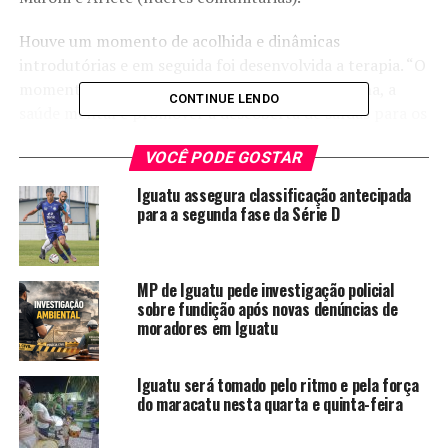
Houve um momento de acolhida e dinâmicas
introdutórias e em seguida foi desenvolvida a terapia. “O
momento é propício para fortalecer a autoestima, a
CONTINUE LENDO
saúde mental e promover a descoberta de saídas para os
problemas do dia-a-dia, proporcionando à comunidade a
VOCÊ PODE GOSTAR
valorização do seu potencial criativo e sua sabedoria
popular, capazes de curar e integrar, resgatar a saúde e
Iguatu assegura classificação antecipada
devolver a confiança”, observou o padre João Batista.
para a segunda fase da Série D
O grupo será permanente e as reuniões acontecerão às
terças-feiras às 7h30 no espaço do CRAS.
MP de Iguatu pede investigação policial
sobre fundição após novas denúncias de
moradores em Iguatu
Iguatu será tomado pelo ritmo e pela força
do maracatu nesta quarta e quinta-feira