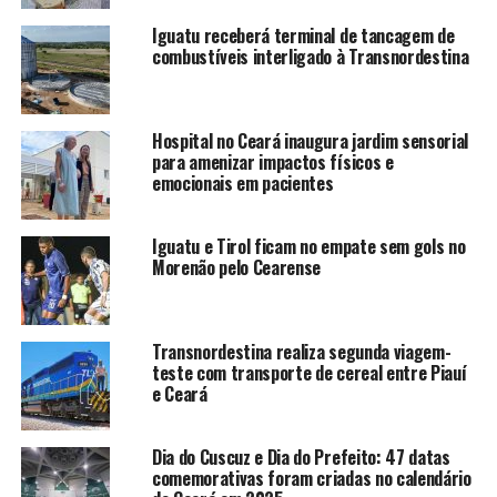
Iguatu receberá terminal de tancagem de
combustíveis interligado à Transnordestina
A primeira terapia foi realizada nesta quarta-feira, 14.
Hospital no Ceará inaugura jardim sensorial
para amenizar impactos físicos e
“Esse projeto vai oferecer um grande suporte em saúde
emocionais em pacientes
mental e comunitária”, frisou o padre João Batista. “O
nosso objetivo é enfrentar a problemática da
vulnerabilidade e precariedade psíquicas que causam
Iguatu e Tirol ficam no empate sem gols no
Morenão pelo Cearense
tantos problemas de violência, surtos psicóticos,
depressão, suicídio e fragilidade emocional e
psicológica”.
Transnordestina realiza segunda viagem-
teste com transporte de cereal entre Piauí
O método terapêutico foi criado pelo médico psiquiatra
e Ceará
e antropólogo com doutorado pela Universidade de
Sorbone, em Paris, na França, Adalberto Barreto. “Fiz o
curso com ele e acrescentei minha formação em Roma
Dia do Cuscuz e Dia do Prefeito: 47 datas
comemorativas foram criadas no calendário
em um outro curso de psicologia clínica e comunitária