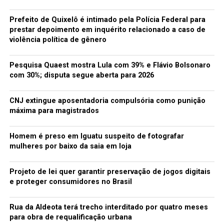
Big Brother Brasil, que já está em sua terceira
reformulação.
Prefeito de Quixelô é intimado pela Polícia Federal para
prestar depoimento em inquérito relacionado a caso de
Depois disso, o RPM parte para o sucessor de Elektra.
violência política de gênero
“Estamos trabalhando diariamente”, revela Paulo.
“Temos alguns temas prontos, algumas coisas
Pesquisa Quaest mostra Lula com 39% e Flávio Bolsonaro
aparecendo, conceito, e está se desenhando um disco de
com 30%; disputa segue aberta para 2026
rock. O anterior, como o nome já diz, se banhou bastante
no nosso lado eletrônico. Agora, este virá com um peso
CNJ extingue aposentadoria compulsória como punição
maior de rock.”
máxima para magistrados
Fonte: Rolling Stone
Homem é preso em Iguatu suspeito de fotografar
mulheres por baixo da saia em loja
TÓPICOS RELACIONADOS:
DELUQUI
NINFA
RICARDO
ROLLING
SCHIAVON
STONE
Projeto de lei quer garantir preservação de jogos digitais
A SEGUIR
e proteger consumidores no Brasil
Rodrigo Amarante libera primeiro single de seu disco
solo
Rua da Aldeota terá trecho interditado por quatro meses
NÃO PERCA
para obra de requalificação urbana
Mais in Concert homenageia Emílio Santiago