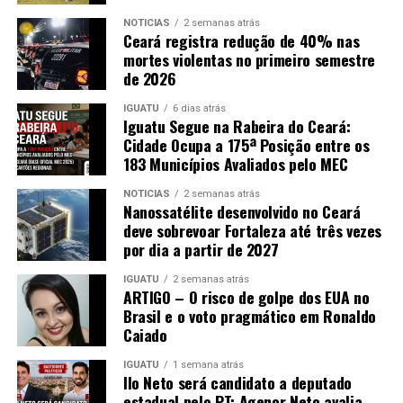
NOTICIAS
2 semanas atrás
Ceará registra redução de 40% nas
mortes violentas no primeiro semestre
de 2026
IGUATU
6 dias atrás
Iguatu Segue na Rabeira do Ceará:
Cidade Ocupa a 175ª Posição entre os
183 Municípios Avaliados pelo MEC
NOTICIAS
2 semanas atrás
Nanossatélite desenvolvido no Ceará
deve sobrevoar Fortaleza até três vezes
por dia a partir de 2027
IGUATU
2 semanas atrás
ARTIGO – O risco de golpe dos EUA no
Brasil e o voto pragmático em Ronaldo
Caiado
IGUATU
1 semana atrás
Ilo Neto será candidato a deputado
estadual pelo PT; Agenor Neto avalia