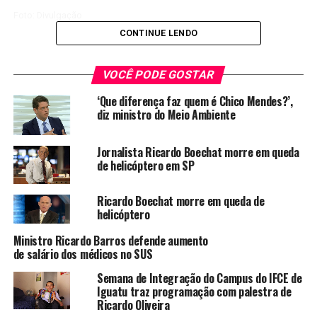
Foto: Divulgação
CONTINUE LENDO
O RPM corre contra o tempo neste 2013. A banda planeja
VOCÊ PODE GOSTAR
para o ano atual o lançamento de um registro ao vivo, em
‘Que diferença faz quem é Chico Mendes?’,
CD e DVD, até junho, e um disco só de inéditas, que deve
diz ministro do Meio Ambiente
chegar às lojas no segundo semestre.
Jornalista Ricardo Boechat morre em queda
Como se a agenda já não estivesse cheia o bastante com
de helicóptero em SP
as novas composições e os preparativos para a gravação
do disco ao vivo, Paulo (voz e baixo), Luiz Schiavon
Ricardo Boechat morre em queda de
(teclados), Fernando Deluqui (guitarra) e Paulo P.A.
helicóptero
Pagni (bateria) irão reeditar a canção “Vidro e Cola
Ministro Ricardo Barros defende aumento
(Linda)”, a “balada mais tradicional de Elektra”, como
de salário dos médicos no SUS
definiu Paulo Ricardo à Rolling Stone Brasil.
Semana de Integração do Campus do IFCE de
A ideia surgiu justamente porque, como colocou o
Iguatu traz programação com palestra de
Ricardo Oliveira
vocalista, a música cresceu sozinha. “Ela foi um cavalo