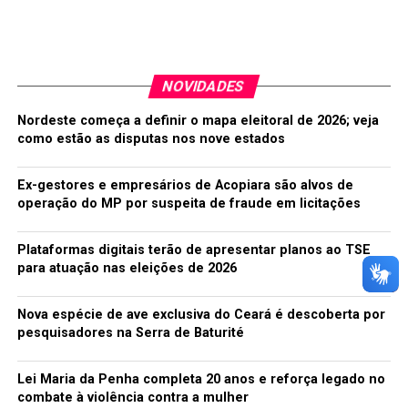
androgenia, pareciam aliens”, diz ele, em referência ao
personagem Ziggy Stardust, criado por David Bowie
para o cultuado álbum The Rise and Fall of Ziggy
Stardust and the Spiders from Mars, lançado há 41 anos.
NOVIDADES
O clipe, gravado em São Paulo, passa por duas fases
Nordeste começa a definir o mapa eleitoral de 2026; veja
dessa década de crescimento da indústria dos vídeos
como estão as disputas nos nove estados
musicais, o glam rock e o pré-punk, antes da revolução
estética do Sex Pistols.
Ex-gestores e empresários de Acopiara são alvos de
operação do MP por suspeita de fraude em licitações
Paulo explica que tanto o vídeo quanto a nova versão da
música serão incluídos neste novo trabalho ao vivo,
Plataformas digitais terão de apresentar planos ao TSE
ainda sem nome definido. O show, em si, ainda não foi
para atuação nas eleições de 2026
gravado e o plano é que isso seja feito no Pavilhão de
Exposições do Complexo do Anhembi, onde foi
Nova espécie de ave exclusiva do Ceará é descoberta por
registrado o histórico Rádio Pirata ao Vivo , em 1986.
pesquisadores na Serra de Baturité
Outras novidades que serão incluídas como bônus são a
faixa “Vício”, uma adaptação da canção dos Rolling
Lei Maria da Penha completa 20 anos e reforça legado no
Stones “Miss You”, e “Vida Real”, tema do reality show
combate à violência contra a mulher