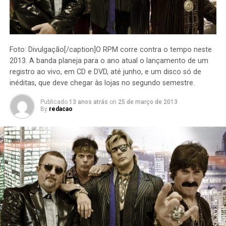
Foto: Divulgação[/caption]O RPM corre contra o tempo neste
2013. A banda planeja para o ano atual o lançamento de um
registro ao vivo, em CD e DVD, até junho, e um disco só de
inéditas, que deve chegar às lojas no segundo semestre.
Publicado
13 anos atrás
on
25 de março de 2013
By
redacao