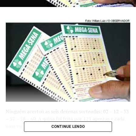
Ninguém acertou as seis dezenas sorteadas: 02 – 12 – 33
– 57 – 58 – 60.
A quina foi feita por 121 apostas e cada
uma vai levar R$ 18.428,91.
CONTINUE LENDO