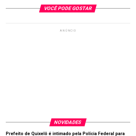
VOCÊ PODE GOSTAR
Ninguém acertou as seis dezenas do concurso 1.473 da
Mega-Sena sorteadas na noite deste sábado (2), em
Palmas (TO).
ANÚNCIO
Os números sorteados foram: 02 – 12 – 33 – 57 – 58 –
60.
Segundo a Caixa, o próximo concurso, marcado para
quarta-feira (6), tem estimativa de prêmio de R$ 15
milhões para quem acertar as seis dezenas.
De acordo com a Caixa, 121 apostas acertaram a quina e
cada uma vai receber o prêmio de R$ 18.428,91. A
quadra, acertada por 8.300 apostas, vai pagar R$ 383,80
NOVIDADES
para cada.
Prefeito de Quixelô é intimado pela Polícia Federal para