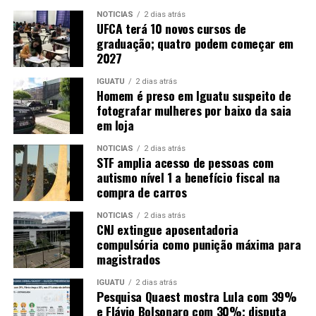
NOTICIAS
2 dias atrás
UFCA terá 10 novos cursos de
graduação; quatro podem começar em
2027
IGUATU
2 dias atrás
Homem é preso em Iguatu suspeito de
fotografar mulheres por baixo da saia
em loja
NOTICIAS
2 dias atrás
STF amplia acesso de pessoas com
autismo nível 1 a benefício fiscal na
compra de carros
NOTICIAS
2 dias atrás
CNJ extingue aposentadoria
compulsória como punição máxima para
magistrados
IGUATU
2 dias atrás
Pesquisa Quaest mostra Lula com 39%
e Flávio Bolsonaro com 30%; disputa