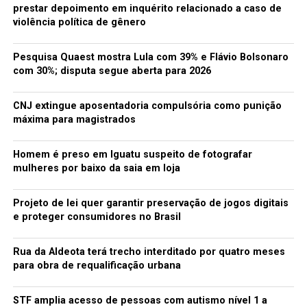
prestar depoimento em inquérito relacionado a caso de
A Mega-Sena faz sorteios duas vezes por semana, às
violência política de gênero
quartas e aos sábados. As apostas devem ser feitas até as
19h (horário de Brasília) do dia do sorteio em qualquer
Pesquisa Quaest mostra Lula com 39% e Flávio Bolsonaro
uma das 11,9 mil lotéricas. A aposta mínima custa R$ 2.
com 30%; disputa segue aberta para 2026
CNJ extingue aposentadoria compulsória como punição
máxima para magistrados
Fonte: G1.com
Homem é preso em Iguatu suspeito de fotografar
mulheres por baixo da saia em loja
TÓPICOS RELACIONADOS:
Projeto de lei quer garantir preservação de jogos digitais
A SEGUIR
e proteger consumidores no Brasil
Ministério da Saúde suspende transferência de recursos
para 469 Municípios
Rua da Aldeota terá trecho interditado por quatro meses
NÃO PERCA
para obra de requalificação urbana
Mega-Sena acumula e prêmio pode chegar a R$ 15
milhões
STF amplia acesso de pessoas com autismo nível 1 a