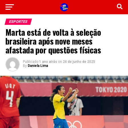
ESPORTES
Marta está de volta à seleção
brasileira após nove meses
afastada por questões físicas
Publicado
1 ano atrás
on
24 de junho de 2025
By
Daniela Lima