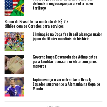
Horizonte, Brasília, Fortaleza, Porto Alegre, Recife, Rio
defendem negociação para evitar novo
tarifaço
de Janeiro, Salvador e São Paulo.
Banco do Brasil firma contrato de R$ 2,3
TÓPICOS RELACIONADOS:
BRASIL
FUTEBOL
MARTA
bilhões com os Correios para serviços
NOTÍCIAS
SELEÇÃO
Eliminação na Copa faz Brasil alcançar maior
A SEGUIR
II MTB Flash Ride atrai atletas de quatro estados e
jejum de títulos mundiais da história
agita a cidade de Iguatu
NÃO PERCA
Polícia Civil do Ceará prendeu comerciante da cidade de
Governo lança Desenrola dos Adimplentes
Icó apontado como o “02” da facção criminosa
para facilitar acesso a crédito com juros
menores
Comando Vermelho
Japão avança e vai enfrentar o Brasil;
Daniela Lima
Equador surpreende a Alemanha na Copa do
Mundo