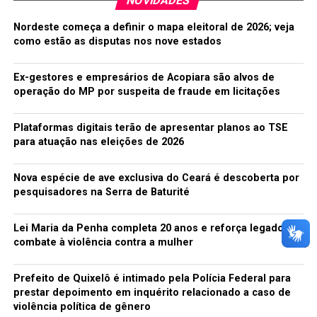
NOVIDADES
haja imagens até mais recentes do que isso.
Nordeste começa a definir o mapa eleitoral de 2026; veja
Segundo Aaron DeVera, membro da força-tarefa que
como estão as disputas nos nove estados
revelou a exposição das fotos das usuárias do Tinder,
disse ao site Gizmodo que um dos usos mais comuns de
Ex-gestores e empresários de Acopiara são alvos de
fotos do tipo é a criação de perfis falsos convincentes, e
operação do MP por suspeita de fraude em licitações
que não seria a primeira vez que uma API do aplicativo é
usada de forma maligna. O objetivo da exposição do
Plataformas digitais terão de apresentar planos ao TSE
vazamento, de acordo com ele, seria incentivar o Tinder
para atuação nas eleições de 2026
a tomar ações para conter os danos e tomar medidas de
proteção.
Nova espécie de ave exclusiva do Ceará é descoberta por
pesquisadores na Serra de Baturité
Quando a empresa foi questionada sobre o vazamento,
um representante do Tinder diz que a companhia
Lei Maria da Penha completa 20 anos e reforça legado no
implementou recursos adicionais de segurança para
combate à violência contra a mulher
evitar uso indevido do aplicativo, embora não diga quais
foram essas medidas.
Prefeito de Quixelô é intimado pela Polícia Federal para
prestar depoimento em inquérito relacionado a caso de
O Tinder também apontou que as fotos que são
violência política de gênero