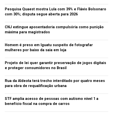
adicionadas ao perfil dos usuários são públicas, já que
podem ser vistas por quaisquer outros usuários do
Pesquisa Quaest mostra Lula com 39% e Flávio Bolsonaro
aplicativo. No entanto, é óbvio que a plataforma não foi
com 30%; disputa segue aberta para 2026
criada para realização de download em massa das fotos,
além do aplicativo limitar geograficamente quais
CNJ extingue aposentadoria compulsória como punição
pessoas podem ou não ver o perfil de alguém.
máxima para magistrados
Fonte: Olhar Digital
Homem é preso em Iguatu suspeito de fotografar
mulheres por baixo da saia em loja
TÓPICOS RELACIONADOS:
70 MIL FOTOS
À VENDA
FÓRUM DO CIBERCRIME
USUÁRIAS DO TINDER
Projeto de lei quer garantir preservação de jogos digitais
e proteger consumidores no Brasil
A SEGUIR
Elon Musk quer enviar 1 milhão de pessoas para Marte
até 2050
Rua da Aldeota terá trecho interditado por quatro meses
para obra de requalificação urbana
NÃO PERCA
Tesla supera Ford e General Motors, juntas, em valor de
mercado
STF amplia acesso de pessoas com autismo nível 1 a
benefício fiscal na compra de carros