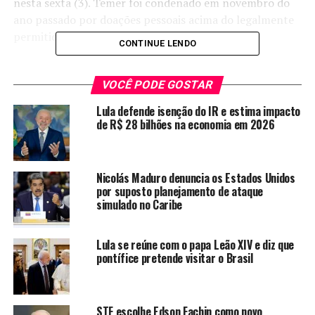
nesta sexta (3). Temer foi condenado em novembro do
ano passado por doações pessoais acima do legalmente
permitido para campanhas.
CONTINUE LENDO
Na época, o presidente interino declarou rendimentos
de R$ 840 mil e suas doações chegaram a R$ 100 mil.
VOCÊ PODE GOSTAR
Pela lei, ele só poderia ter doado 10% do rendimento
Lula defende isenção do IR e estima impacto
bruto auferido no ano anterior.
de R$ 28 bilhões na economia em 2026
Fórum tentou contato com a assessoria de imprensa da
presidência da República, mas não obteve retorno.
Nicolás Maduro denuncia os Estados Unidos
por suposto planejamento de ataque
Fonte: Brasil de Fato
simulado no Caribe
TÓPICOS RELACIONADOS:
CONFIRMA
CORRUPÇÃO
Lula se reúne com o papa Leão XIV e diz que
ELEIÇÕES
FICHA
INTERINO
PRESIDENTE
SUJA
pontífice pretende visitar o Brasil
TEMER
A SEGUIR
MPCE ajuíza ação de improbidade administrativa contra
STF escolhe Edson Fachin como novo
ex-prefeito de Juazeiro do Norte, empresário e juiz