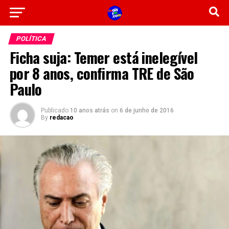
POLÍTICA
Ficha suja: Temer está inelegível
por 8 anos, confirma TRE de São
Paulo
Publicado
10 anos atrás
on
6 de junho de 2016
By
redacao