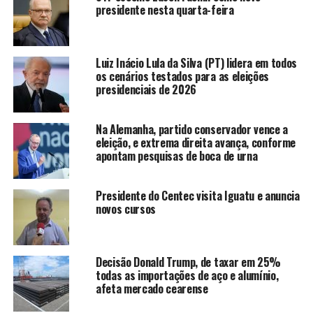
presidente nesta quarta-feira
aposentado
NÃO PERCA
Sessão itinerante no distrito de Gadelha termina sem
vereadores de situação
Luiz Inácio Lula da Silva (PT) lidera em todos
os cenários testados para as eleições
presidenciais de 2026
redacao
Na Alemanha, partido conservador vence a
eleição, e extrema direita avança, conforme
apontam pesquisas de boca de urna
Presidente do Centec visita Iguatu e anuncia
novos cursos
Decisão Donald Trump, de taxar em 25%
todas as importações de aço e alumínio,
afeta mercado cearense