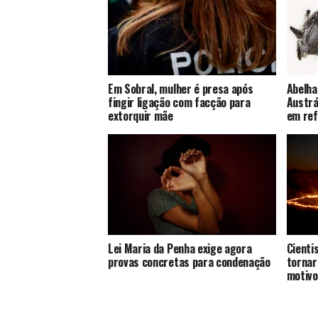
Em Sobral, mulher é presa após
Abelha
fingir ligação com facção para
Austrá
extorquir mãe
em ref
Lei Maria da Penha exige agora
Cienti
provas concretas para condenação
tornar
motiv