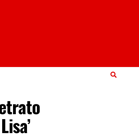
etrato
Lisa’