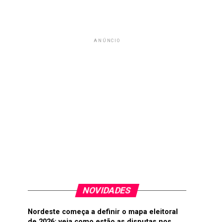
ANÚNCIO
NOVIDADES
Nordeste começa a definir o mapa eleitoral
de 2026; veja como estão as disputas nos