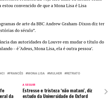
 estou convencido de que a Mona Lisa é Lisa
programas de arte da BBC Andrew Graham-Dixon diz ter
stórias do século”.
ncia das autoridades do Louvre em mudar o título do
lando – é ‘Adeus, Mona Lisa, ela é outra pessoa’.
NCI
FRANCÊS
MONA LISA
MULHER
RETRATO
A SEGUIR
fe
Estresse e tristeza ‘não matam’, diz
eral da
estudo da Universidade de Oxford