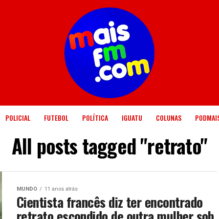
POLICIAL
FUTEBOL
POLÍTICA
IGUATU
COLUNAS
PODMAI
All posts tagged "retrato"
MUNDO
11 anos atrás
Cientista francês diz ter encontrado
retrato escondido de outra mulher sob