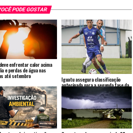
OCÊ PODE GOSTAR
deve enfrentar calor acima
ia e perdas de água nas
as até setembro
Iguatu assegura classificação
antecipada para a segunda fase da
Série D