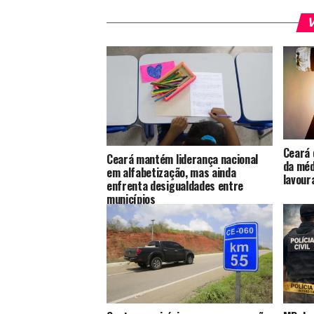
V
Ceará 
Ceará mantém liderança nacional
da méd
em alfabetização, mas ainda
lavour
enfrenta desigualdades entre
municípios