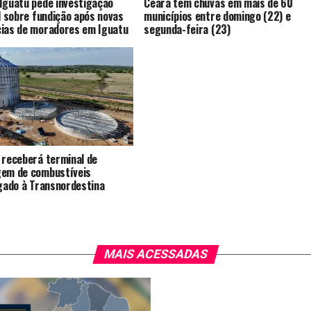
Iguatu pede investigação
Ceara tem chuvas em mais de 60
al sobre fundição após novas
municípios entre domingo (22) e
ias de moradores em Iguatu
segunda-feira (23)
 receberá terminal de
em de combustíveis
igado à Transnordestina
MAIS ACESSADAS