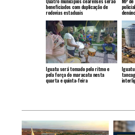
Quatro municípios cearenses serão
MP de 
beneficiados com duplicação de
polici
rodovias estaduais
denúnc
Iguatu será tomado pelo ritmo e
Iguatu
pela força do maracatu nesta
tancag
quarta e quinta-feira
interl