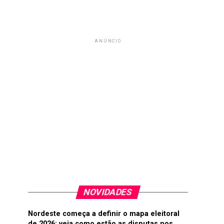
ANÚNCIO
NOVIDADES
Nordeste começa a definir o mapa eleitoral
de 2026; veja como estão as disputas nos