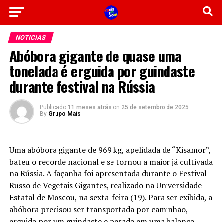
NOTICIAS
Abóbora gigante de quase uma
tonelada é erguida por guindaste
durante festival na Rússia
Publicado
11 meses atrás
on
25 de setembro de 2025
By
Grupo Mais
Uma abóbora gigante de 969 kg, apelidada de “Kisamor”,
bateu o recorde nacional e se tornou a maior já cultivada
na Rússia. A façanha foi apresentada durante o Festival
Russo de Vegetais Gigantes, realizado na Universidade
Estatal de Moscou, na sexta-feira (19). Para ser exibida, a
abóbora precisou ser transportada por caminhão,
erguida por um guindaste e pesada em uma balança