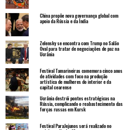
objetivo agora é ultrapassar a marca de uma tonelada —
e ele segue aprimorando suas técnicas para isso.
China propõe nova governança global com
apoio da Rússia e da Índia
TÓPICOS RELACIONADOS:
ABÓBORA GIGANTE
FESTIVAL
NOTÍCIAS
RÚSSIA
TONELADA
Zelensky se encontra com Trump no Salão
A SEGUIR
Oval para tratar de negociações de paz na
Desastres ambientais em 2024 custaram R$ 26 bilhões
Ucrânia
ao Brasil e deixaram quase uma vítima fatal por dia
NÃO PERCA
Festival Tamarineiras comemora cinco anos
Em meio ao tratamento contra o câncer, James Van Der
de atividades com foco na produção
Beek surpreende fãs com aparição virtual emocionante
artística de mulheres do interior e da
capital cearense
Grupo Mais
Ucrânia destrói pontes estratégicas na
Rússia, complicando o reabastecimento das
forças russas em Kursk
Festival ParaJejunos será realizado no