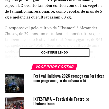
especial. O evento também contou com outros vegetais
de tamanho impressionante, como cebolas de mais de 5
kg e melancias que ultrapassam 60 kg.
O responsável pelo cultivo da “Kisamor” é Alexander
Chusov, de 29 anos, um entusiasta da horticultura que
também levou ao festival outra abóbora gigante, de 961
kg, apelidada de “Wolf”. Segundo ele, o cultivo de uma
abóbora desse porte exige sementes especiais com
CONTINUE LENDO
linhagem rastreável, além de cuidados rigorosos. As
plantas podem ocupar até 120 m² e consumir até 1.000
VOCÊ PODE GOSTAR
litros de água por dia, além de precisarem de proteção
climática e inspeções constantes.
Festival Halleluya 2026 começa em Fortaleza
com programação de música e fé
Chusov contou que sua paixão começou ao ver imagens
de abóboras gigantes na internet. “Fiquei intrigado,
impressionado, algo quase mágico”, disse ele. Sobre o
IX FESTAMA – Festival de Teatro de
crescimento da planta, explicou: “Depois de 20 dias, a
Uruburetama
abóbora começa a ganhar até 30 kg por dia.” Seu