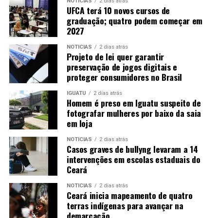
NOTICIAS
2 dias atrás
UFCA terá 10 novos cursos de
graduação; quatro podem começar em
2027
NOTICIAS
2 dias atrás
Projeto de lei quer garantir
preservação de jogos digitais e
proteger consumidores no Brasil
IGUATU
2 dias atrás
Homem é preso em Iguatu suspeito de
fotografar mulheres por baixo da saia
em loja
NOTICIAS
2 dias atrás
Casos graves de bullyng levaram a 14
intervenções em escolas estaduais do
Ceará
NOTICIAS
2 dias atrás
Ceará inicia mapeamento de quatro
terras indígenas para avançar na
demarcação