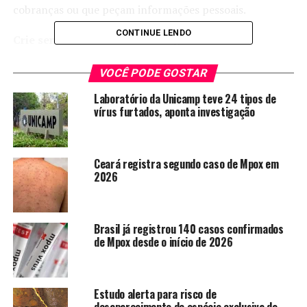
cobranças ou que peçam informações pessoais.
CONTINUE LENDO
Crie senhas de celular mais seguras
Quanto maior a senha do seu celular, melhor. Por isso,
troque o PIN de quatro dígitos padrão do iOS nas
VOCÊ PODE GOSTAR
configurações e bloqueie a tela do Android. Caso não
Laboratório da Unicamp teve 24 tipos de
queira uma senha maior, considere mudar o código com
vírus furtados, aponta investigação
frequência.
Faça backup do seu computador
Ceará registra segundo caso de Mpox em
Crie o hábito de fazer backup regulares de seu
2026
computador para caso tenha algum problema e precise
recuperar informações importantes. Se possível,
configure seu dispositivo para fazer o backup
Brasil já registrou 140 casos confirmados
automaticamente.
de Mpox desde o início de 2026
Instale um antivírus
Vírus e malware são sempre uma ameaça, por isso,
Estudo alerta para risco de
tenha um antivírus instalado em seu computador.