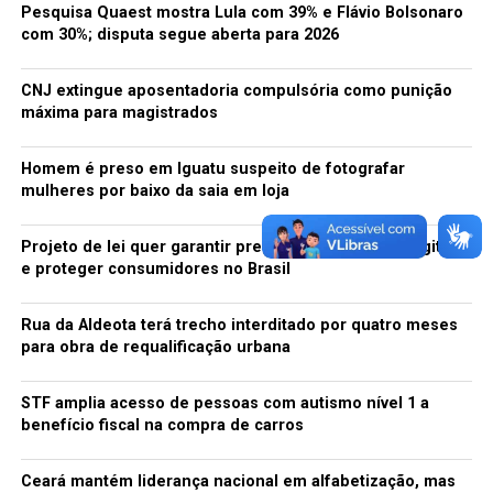
Pesquisa Quaest mostra Lula com 39% e Flávio Bolsonaro
Fonte: OLHAR DIGITAL
com 30%; disputa segue aberta para 2026
TÓPICOS RELACIONADOS:
AUTENTICAÇÃO
BACKUP
CNJ extingue aposentadoria compulsória como punição
CIBERCRIMES
CONFIGURAÇÕES
CUIDADOS
ESTUDO
máxima para magistrados
INFORMAÇÕES PESSOAIS
PERMISSÕES
REDES PÚBLICAS
SEGURANÇA
SENHAS
SYMANTEC
TECNOLOGIA
VÍRUS
Homem é preso em Iguatu suspeito de fotografar
A SEGUIR
mulheres por baixo da saia em loja
Ranking da Anatel revela as melhores e piores
operadoras do Brasil
Projeto de lei quer garantir preservação de jogos digitais
NÃO PERCA
e proteger consumidores no Brasil
Conheça os recursos mais escondidos do Facebook
Messenger
Rua da Aldeota terá trecho interditado por quatro meses
para obra de requalificação urbana
redacao
STF amplia acesso de pessoas com autismo nível 1 a
benefício fiscal na compra de carros
Ceará mantém liderança nacional em alfabetização, mas