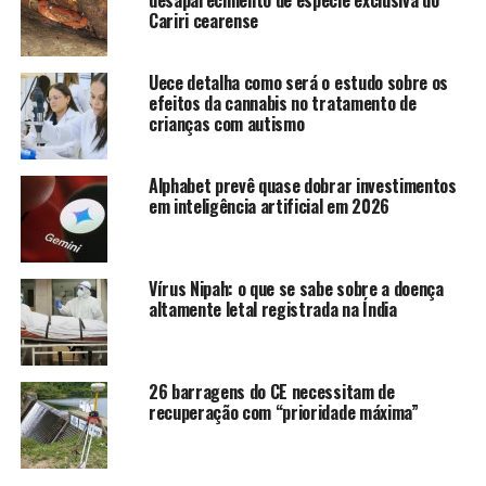
desaparecimento de espécie exclusiva do
Cariri cearense
Bloqueie sua rede de Wi-Fi
O roteador é a primeira linha de defesa da sua rede de
Uece detalha como será o estudo sobre os
Wi-Fi. Crie um login de administrador e uma senha que
efeitos da cannabis no tratamento de
seja composta por letras e números.
crianças com autismo
Não envie informações pessoais por e-mail
Informações sensíveis, como dados bancários, números
Alphabet prevê quase dobrar investimentos
em inteligência artificial em 2026
de documentos e informações comerciais confidenciais
nunca devem ser enviados por e-mail sem criptografia.
Caso a mensagem não seja criptografada, um hacker
Vírus Nipah: o que se sabe sobre a doença
pode interceptar a mensagem e ter acesso à toda a
altamente letal registrada na Índia
conversa.
Evite redes de Wi-Fi públicas
Se for acessar uma rede de Wi-Fi pública, verifique se
26 barragens do CE necessitam de
recuperação com “prioridade máxima”
tem VPN (Rede Virtual Privada, em inglês), que permite
criar pontes de ligação entre diferentes dispositivos via
Internet, mantendo os dados de comunicação trocados