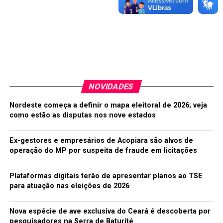
A agricultura também foi tema da nossa reportagem.
Seu Raimundo também tem sua marca na agricultura,
com a plantação do arroz, milho e feijão. O aumento no
preço do adubo fez com que algumas pessoas
desistissem de plantar o arroz, e investissem suas
plantações somente no milho e feijão.
NOVIDADES
TÓPICOS RELACIONADOS:
AÇÃO
CARDOSO
PLANTAÇÃO
Nordeste começa a definir o mapa eleitoral de 2026; veja
A SEGUIR
como estão as disputas nos nove estados
Cardoso: Grupo é formado para mobilização nos
trabalhos da Igreja
Ex-gestores e empresários de Acopiara são alvos de
NÃO PERCA
operação do MP por suspeita de fraude em licitações
Secretaria da Educação de Iguatu lança edital para
seleção de bolsistas
Plataformas digitais terão de apresentar planos ao TSE
para atuação nas eleições de 2026
redacao
Nova espécie de ave exclusiva do Ceará é descoberta por
pesquisadores na Serra de Baturité