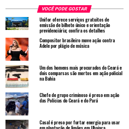
O Projeto Mais Ação vai até a comunidade do Cardoso II
para um dia de prestação de serviços. Durante toda a
VOCÊ PODE GOSTAR
semana a nossa equipe de repórteres visita a localidade
Unifor oferece serviços gratuitos de
para resgatar momentos históricos e personalidades do
emissão de bilhete único e orientação
Cardoso.
previdenciária; confira os detalhes
Compositor brasileiro move ação contra
O senhor Raimundo Guedes foi um dos nossos
Adele por plágio de música
entrevistados e contou um pouco da sua trajetória de
vida e trabalhos desenvolvidos durante 35 anos de
moradia no Cardoso. “Eu procuro muito ajudar o meu
Um dos homens mais procurados do Ceará e
povo, reclamar o que estiver errado e elogiar o que está
dois comparsas são mortos em ação policial
certo. A população cresceu bastante, só faltou quem
na Bahia
desse o apoio.”
Chefe de grupo criminoso é preso em ação
das Polícias do Ceará e do Pará
Casal é preso por furtar energia para usar
em plantação de limões em Ubajara