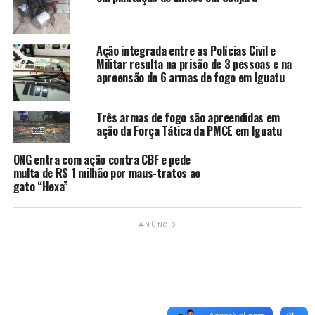
Ação integrada entre as Polícias Civil e
Militar resulta na prisão de 3 pessoas e na
apreensão de 6 armas de fogo em Iguatu
Raimundo Guedes, uma vida voltada a sua comunidade (Foto: Fagner
Três armas de fogo são apreendidas em
Leandro)
ação da Força Tática da PMCE em Iguatu
ONG entra com ação contra CBF e pede
multa de R$ 1 milhão por maus-tratos ao
Saúde
gato “Hexa”
Guedes frisou a queda no desenvolvimento do local nos
ANÚNCIO
últimos anos e segundo ele a saúde é precária e os
médicos só atendem a cada 15 dias. “O médico quando
vem realizar o atendimento só atende 20 pessoas.”
Agricultura