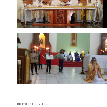
IGUATU
11 anos atrás