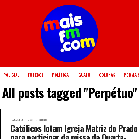
POLICIAL
FUTEBOL
POLÍTICA
IGUATU
COLUNAS
PODMAI
All posts tagged "Perpétuo"
IGUATU
7 anos atrás
Católicos lotam Igreja Matriz do Prado
para participar da missa da Quarta-