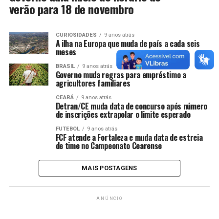
verão para 18 de novembro
CURIOSIDADES
9 anos atrás
A ilha na Europa que muda de país a cada seis
meses
BRASIL
9 anos atrás
Governo muda regras para empréstimo a
agricultores familiares
CEARÁ
9 anos atrás
Detran/CE muda data de concurso após número
de inscrições extrapolar o limite esperado
FUTEBOL
9 anos atrás
FCF atende a Fortaleza e muda data de estreia
de time no Campeonato Cearense
MAIS POSTAGENS
ANÚNCIO