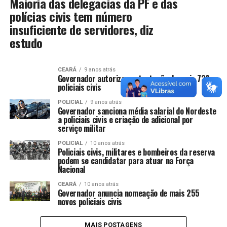
Maioria das delegacias da PF e das
polícias civis tem número
insuficiente de servidores, diz
estudo
CEARÁ
9 anos atrás
Governador autoriza contratação de mais 730
policiais civis
POLICIAL
9 anos atrás
Governador sanciona média salarial do Nordeste
a policiais civis e criação de adicional por
serviço militar
POLICIAL
10 anos atrás
Policiais civis, militares e bombeiros da reserva
podem se candidatar para atuar na Força
Nacional
CEARÁ
10 anos atrás
Governador anuncia nomeação de mais 255
novos policiais civis
MAIS POSTAGENS