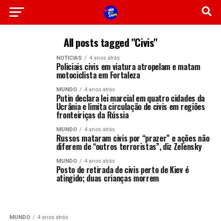
All posts tagged "Civis"
NOTICIAS
4 anos atrás
Policiais civis em viatura atropelam e matam
motociclista em Fortaleza
MUNDO
4 anos atrás
Putin declara lei marcial em quatro cidades da
Ucrânia e limita circulação de civis em regiões
fronteiriças da Rússia
MUNDO
4 anos atrás
Russos mataram civis por “prazer” e ações não
diferem de “outros terroristas”, diz Zelensky
MUNDO
4 anos atrás
Posto de retirada de civis perto de Kiev é
atingido; duas crianças morrem
MUNDO
4 anos atrás