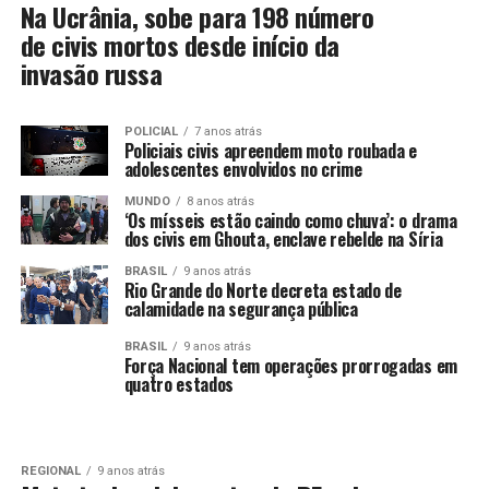
Na Ucrânia, sobe para 198 número
de civis mortos desde início da
invasão russa
POLICIAL
7 anos atrás
Policiais civis apreendem moto roubada e
adolescentes envolvidos no crime
MUNDO
8 anos atrás
‘Os mísseis estão caindo como chuva’: o drama
dos civis em Ghouta, enclave rebelde na Síria
BRASIL
9 anos atrás
Rio Grande do Norte decreta estado de
calamidade na segurança pública
BRASIL
9 anos atrás
Força Nacional tem operações prorrogadas em
quatro estados
REGIONAL
9 anos atrás