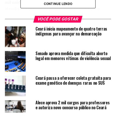
mil unidades de fitoterápicos, que inicialmente
CONTINUE LENDO
atenderão a população indígena em 17 municípios
cearenses. Além da produção dos medicamentos, o
VOCÊ PODE GOSTAR
projeto prevê a capacitação de profissionais de saúde
para a prescrição correta dos produtos, valorizando os
Ceará inicia mapeamento de quatro terras
conhecimentos ancestrais aliados à ciência.
indígenas para avançar na demarcação
Neste momento, o projeto está na fase final de aquisição
dos insumos necessários para iniciar a fabricação dos
Senado aprova medida que dificulta aborto
fitoterápicos. A previsão é que a produção comece nos
legal em menores vítimas de violência sexual
próximos meses, com distribuição prevista ainda este
ano. A proposta busca fortalecer a medicina tradicional
indígena, preservar os saberes transmitidos entre
Ceará passa a oferecer coleta gratuita para
gerações e ampliar o acesso da população a tratamentos
exame genético de doenças raras no SUS
fitoterápicos dentro da rede pública de saúde. (Foto:
Heloísa Araújo)
Alece aprova 2 mil cargos para professores
e autoriza novo concurso público no Ceará
TÓPICOS RELACIONADOS:
FITOTERÁPICOS
INDÍGENAS
NOTÍCIAS
PROJETO
REDE PÚBLICA
SUS