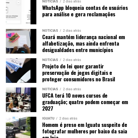
NOTICIAS
2 dias atrás
WhatsApp bloqueia contas de usuários
para análise e gera reclamações
NOTICIAS
2 dias atrás
Ceará mantém liderança nacional em
alfabetização, mas ainda enfrenta
desigualdades entre municípios
NOTICIAS
2 dias atrás
Projeto de lei quer garantir
preservação de jogos digitais e
proteger consumidores no Brasil
NOTICIAS
2 dias atrás
UFCA terá 10 novos cursos de
graduação; quatro podem começar em
2027
IGUATU
2 dias atrás
Homem é preso em Iguatu suspeito de
fotografar mulheres por baixo da saia
em loja