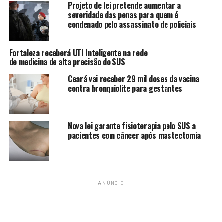
Projeto de lei pretende aumentar a
A SEGUIR
severidade das penas para quem é
INSS começa a pagar R$ 874 milhões do Seguro-Defeso
condenado pelo assassinato de policiais
para pescadores artesanais
NÃO PERCA
Fortaleza receberá UTI Inteligente na rede
Nova atualização da folha da Prefeitura amplia dúvidas
de medicina de alta precisão do SUS
Ceará vai receber 29 mil doses da vacina
contra bronquiolite para gestantes
Daniela Lima
Nova lei garante fisioterapia pelo SUS a
pacientes com câncer após mastectomia
ANÚNCIO