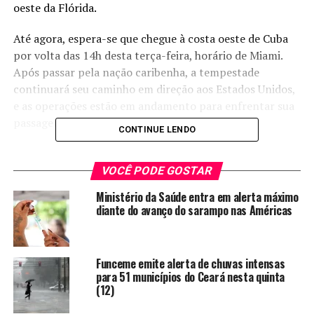
oeste da Flórida.
Até agora, espera-se que chegue à costa oeste de Cuba
por volta das 14h desta terça-feira, horário de Miami.
Após passar pela nação caribenha, a tempestade
continuará seu caminho em direção aos Estados Unidos,
e as operações estão em andamento para enfrentar sua
passagem.
CONTINUE LENDO
O governador Ron DeSantis disse em uma coletiva de
imprensa no domingo que existem dois modelos de
VOCÊ PODE GOSTAR
previsão para o futuro de Ian: um projeto que atinge
Ministério da Saúde entra em alerta máximo
terras na região de Tampa Bay, enquanto outro aponta
diante do avanço do sarampo nas Américas
para o nordeste da Flórida (ou Panhandle).
As evacuações obrigatórias já foram ordenadas em
Funceme emite alerta de chuvas intensas
Tampa e o fechamento dos centros educacionais foi
para 51 municípios do Ceará nesta quinta
definido para as próximas chegadas.
(12)