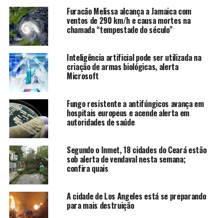
Não há consenso entre as previsões sobre se a chegada
Furacão Melissa alcança a Jamaica com
nos Estados Unidos seria na quinta ou sexta-feira. Os
ventos de 290 km/h e causa mortes na
meteorologistas esperam que o furacão atinja a
chamada “tempestade do século”
categoria 4 no Golfo do México e enfraqueça antes de
atingir a Flórida.
Inteligência artificial pode ser utilizada na
criação de armas biológicas, alerta
DeSantis ativou a Guarda Nacional no domingo,
Microsoft
afirmando que, embora o caminho da tempestade ainda
seja incerto, os impactos serão amplamente sentidos em
Fungo resistente a antifúngicos avança em
todo o estado. No fim de semana também houve
hospitais europeus e acende alerta em
declarações de desastres estaduais e federais.
autoridades de saúde
“Vamos continuar monitorando o caminho desta
tempestade, mas é realmente importante destacar o
Segundo o Inmet, 18 cidades do Ceará estão
sob alerta de vendaval nesta semana;
grau de incerteza que ainda existe”, disse o governador,
confira quais
alertando os moradores que, mesmo que a tempestade
enfraqueça antes de atingir à terra firme, “ainda teria
A cidade de Los Angeles está se preparando
impactos significativos.”
para mais destruição
Entre os impactos esperados estão chuvas e ventos