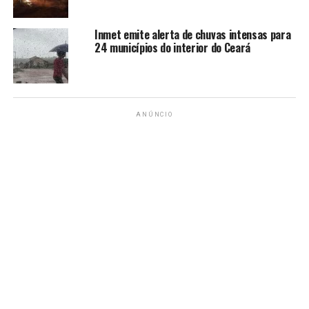
fortes, enchentes, tempestades e até tornados isolados,
segundo DeSantis.
Inmet emite alerta de chuvas intensas para
24 municípios do interior do Ceará
Fonte: CNN Brasil
TÓPICOS RELACIONADOS:
ALERTA
CHEGADA
FLÓRIDA
FURACÃO
IAN
ANÚNCIO
A SEGUIR
China tem previsão de crescimento reduzida pelo Banco
Mundial
NÃO PERCA
Após mobilização, chegada de russos dobra na Geórgia
e Cazaquistão
redacao