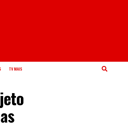
S
TV MAIS
jeto
 as