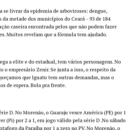
a se livrar da epidemia de arboviroses: dengue,
s da metade dos municípios do Ceará – 93 de 184
ução caseira encontrada pelos que não podem fazer
s. Muitos revelam que a fórmula tem ajudado.
ega a elite e do estadual, tem vários personagens. No
o o empresário Zenir. Se junta a isso, o respeito da
squeçamos que Iguatu tem outras demandas, mas o
s de espera. Bola pra frente.
rie D. No Morenão, o Guaraju vence América (PE) por 1
ver (Pi) por 2 a 1, em jogo válido pela série D .No sábado
Botafogo da Paraíba por 1 a zero no PV. No Morenão, o