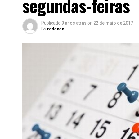
segundas-feiras
Publicado
9 anos atrás
on
22 de maio de 2017
By
redacao