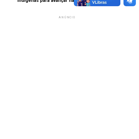
indígenas para avançar na demarcação
ANÚNCIO