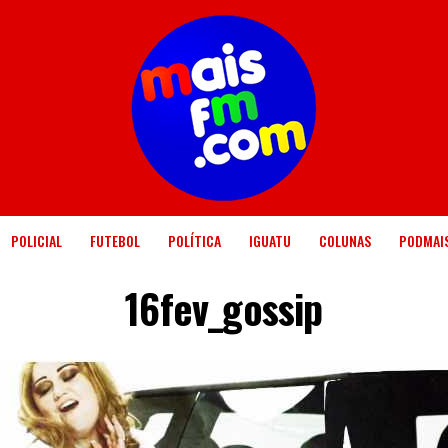
POLICIAL
FUTEBOL
POLÍTICA
IGUATU
COLUNAS
PODMAI
16fev_gossip