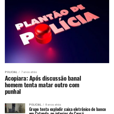
POLICIAL
7 anos atrás
Acopiara: Após discussão banal
homem tenta matar outro com
punhal
POLICIAL
8 anos atrás
Grupo tenta explodir caixa eletrônico de banco
em Catunda, no interior do Ceará