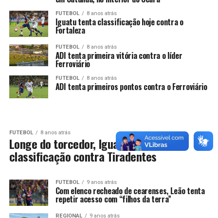
FUTEBOL
8 anos atrás
Iguatu tenta classificação hoje contra o
Fortaleza
FUTEBOL
8 anos atrás
ADI tenta primeira vitória contra o líder
Ferroviário
FUTEBOL
8 anos atrás
ADI tenta primeiros pontos contra o Ferroviário
FUTEBOL
8 anos atrás
Longe do torcedor, Iguatu tenta
classificação contra Tiradentes
FUTEBOL
9 anos atrás
Com elenco recheado de cearenses, Leão tenta
repetir acesso com “filhos da terra”
REGIONAL
9 anos atrás