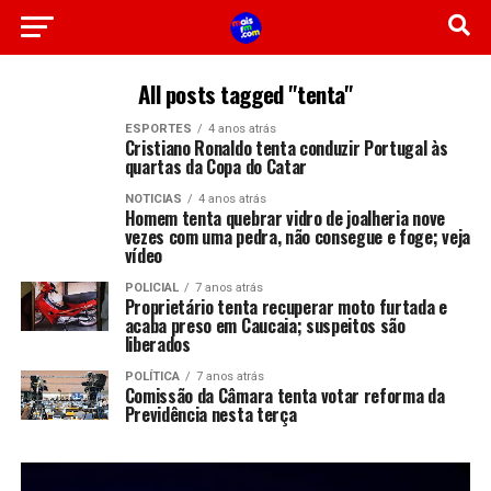
All posts tagged "tenta"
ESPORTES
4 anos atrás
Cristiano Ronaldo tenta conduzir Portugal às
quartas da Copa do Catar
NOTICIAS
4 anos atrás
Homem tenta quebrar vidro de joalheria nove
vezes com uma pedra, não consegue e foge; veja
vídeo
POLICIAL
7 anos atrás
Proprietário tenta recuperar moto furtada e
acaba preso em Caucaia; suspeitos são
liberados
POLÍTICA
7 anos atrás
Comissão da Câmara tenta votar reforma da
Previdência nesta terça