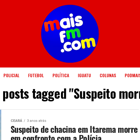
POLICIAL
FUTEBOL
POLÍTICA
IGUATU
COLUNAS
PODMAI
l posts tagged "Suspeito mor
CEARÁ
3 anos atrás
Suspeito de chacina em Itarema morre
em confronto com a Polícia