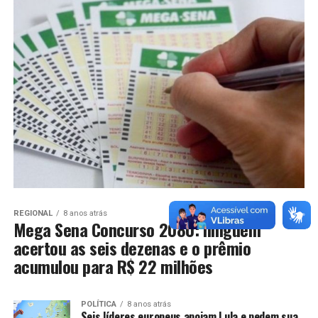
REGIONAL
8 anos atrás
Mega Sena Concurso 2080: ninguém
acertou as seis dezenas e o prêmio
acumulou para R$ 22 milhões
POLÍTICA
8 anos atrás
Seis líderes europeus apoiam Lula e pedem sua