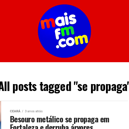
All posts tagged "se propaga
CEARÁ
3 anos atrás
Besouro metálico se propaga em
Fortaleza e derruba árvores