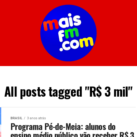
All posts tagged "R$ 3 mil"
BRASIL
3 anos atrás
Programa Pé-de-Meia: alunos do
ensino médio público vão receber R$ 3