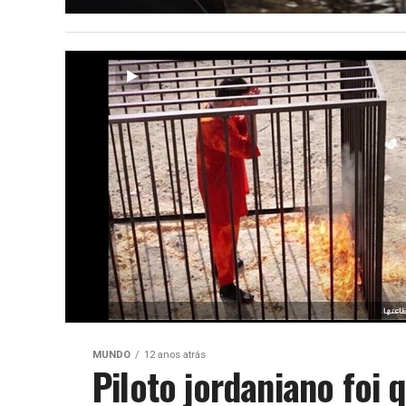
MUNDO
12 anos atrás
Piloto jordaniano foi 