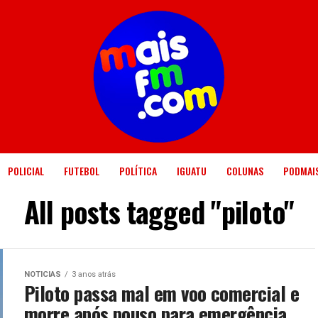
POLICIAL
FUTEBOL
POLÍTICA
IGUATU
COLUNAS
PODMAI
All posts tagged "piloto"
NOTICIAS
3 anos atrás
Piloto passa mal em voo comercial e
morre após pouso para emergência