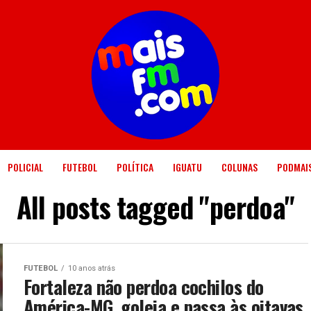
POLICIAL
FUTEBOL
POLÍTICA
IGUATU
COLUNAS
PODMAI
All posts tagged "perdoa"
FUTEBOL
10 anos atrás
Fortaleza não perdoa cochilos do
América-MG, goleia e passa às oitavas